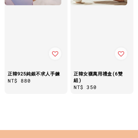
正韓925純銀不求人手鍊
正韓女襪萬用禮盒(6雙
組)
Regular
NT$ 880
Regular
NT$ 350
price
price