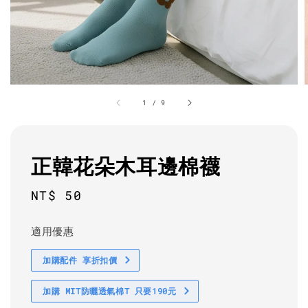
1
/
9
正韓花朵木耳邊棉襪
Regular
NT$ 50
price
適用優惠
加購配件 享折扣價
加購 MIT防曬透氣棉T 只要190元