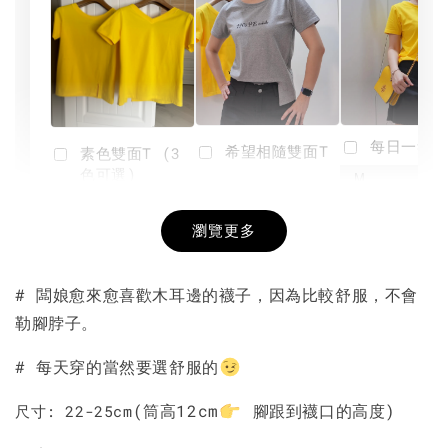
每日一笑雙
希望相隨雙面T
素色雙面T (3
色可選)
-
NT$ 190
瀏覽更多
NT$ 450
-
+
-
+
NT$ 190
NT$ 190
NT$ 450
NT$ 450
# 闆娘愈來愈喜歡木耳邊的襪子，因為比較舒服，不會
勒腳脖子。
加入購物車
# 每天穿的當然要選舒服的
(筒高12cm
腳跟到襪口的高度)
尺寸: 22-25cm