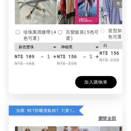
售完
造型加分肩
珍珠萬用腰帶(4
百變披肩(5色可
色可選)
色可選)
選)
NT$ 156
-
+
-
+
NT$ 109
NT$ 156
NT$ 230
NT$ 160
NT$ 230
加入購物車
加購 MIT防曬透氣棉T 只要190元
瀏覽全部