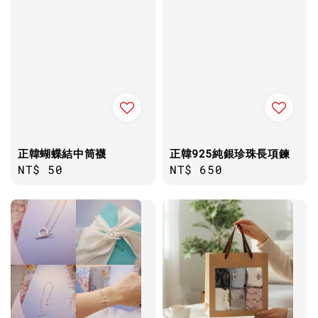
正韓蝴蝶結中筒襪
正韓925純銀珍珠長項鍊
Regular
NT$ 50
Regular
NT$ 650
price
price