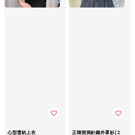
心型雪紡上衣
正韓洞洞針織外罩衫(2