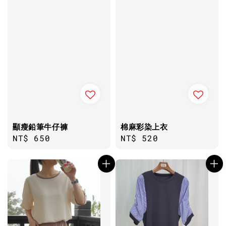
顯瘦鉛筆牛仔褲
棉麻彩染上衣
Regular
NT$ 650
Regular
NT$ 520
price
price