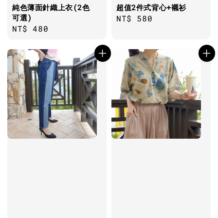
純色薄面針織上衣(2色
超值2件式背心+襯衫
可選)
Regular
NT$ 580
Regular
NT$ 480
price
price