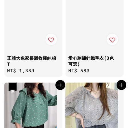
正韓大象家長版收腰純棉
愛心刺繡針織毛衣(3色
T
可選)
Regular
NT$ 1,380
Regular
NT$ 580
price
price
優惠