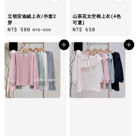
立領安迪絨上衣/外套2
山茶花太空棉上衣(4色
穿
可選)
Sale
NT$ 580
Regular
Regular
NT$ 650
NT$ 650
price
price
price
優惠
優惠