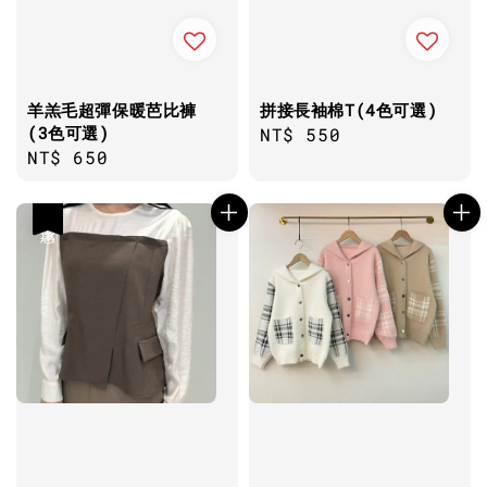
羊羔毛超彈保暖芭比褲
拼接長袖棉T(4色可選)
(3色可選)
Regular
NT$ 550
Regular
NT$ 650
price
price
優惠