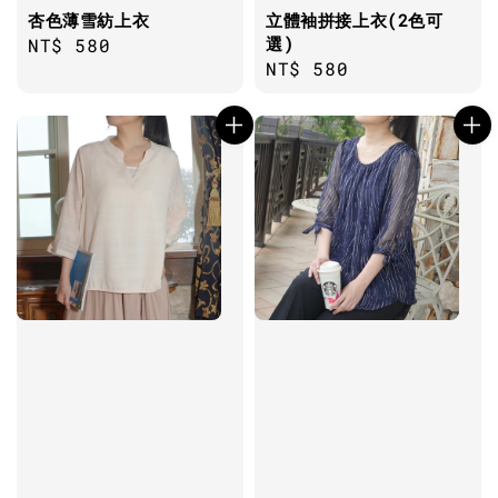
杏色薄雪紡上衣
立體袖拼接上衣(2色可
選)
Regular
NT$ 580
Regular
NT$ 580
price
price