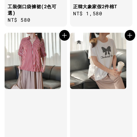
工裝側口袋褲裙(2色可
正韓大象家假2件棉T
選)
Regular
NT$ 1,580
Regular
NT$ 580
price
price
售完