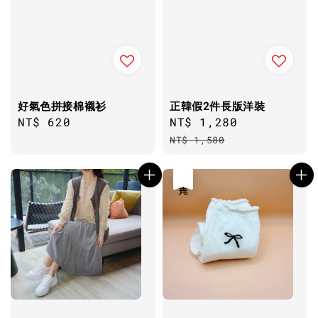
好氣色拼接棉襯衫
正韓假2件長版洋裝
Regular
NT$ 620
Sale
NT$ 1,280
Regular
price
price
price
NT$ 1,580
售完