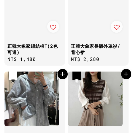
正韓大象家紐結棉T(2色
正韓大象家長版外罩衫/
可選)
背心裙
Regular
NT$ 1,480
Regular
NT$ 2,280
price
price
優惠
售完
優惠