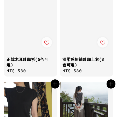
正韓木耳針織衫(5色可
溫柔感短袖針織上衣(3
選)
色可選)
Regular
NT$ 580
Regular
NT$ 580
price
price