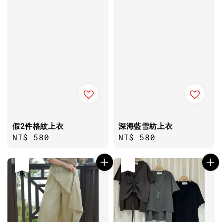
假2件格紋上衣
深海藍雪紡上衣
Regular
NT$ 580
Regular
NT$ 580
price
price
售完
售完