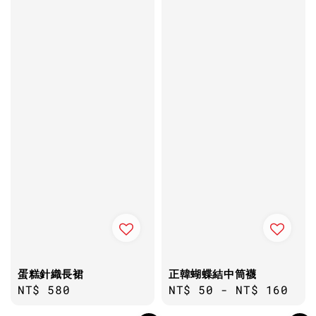
蛋糕針織長裙
正韓蝴蝶結中筒襪
Regular
NT$ 580
Regular
NT$ 50
-
NT$ 160
price
price