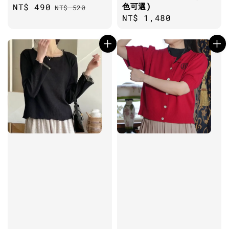
色可選)
Sale
NT$ 490
Regular
NT$ 520
Regular
NT$ 1,480
price
price
price