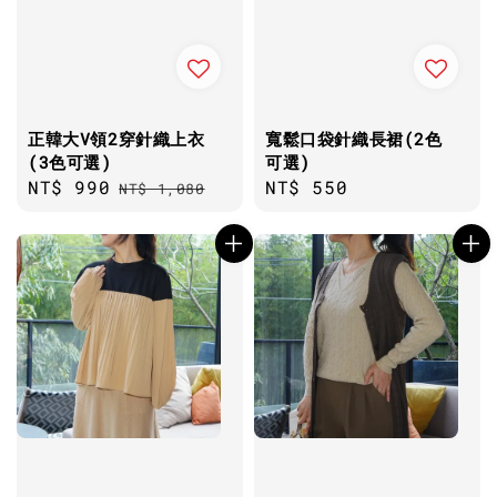
正韓大V領2穿針織上衣
寬鬆口袋針織長裙(2色
(3色可選)
可選)
Sale
NT$ 990
Regular
Regular
NT$ 550
NT$ 1,080
price
price
price