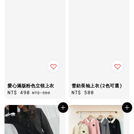
愛心滿版粉色立領上衣
雪紡長袖上衣(2色可選)
Sale
NT$ 490
Regular
Regular
NT$ 580
NT$ 580
price
price
price
優惠