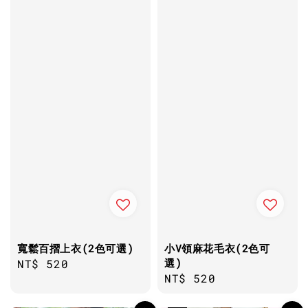
寬鬆百摺上衣(2色可選)
小V領麻花毛衣(2色可
選)
Regular
NT$ 520
Regular
NT$ 520
price
price