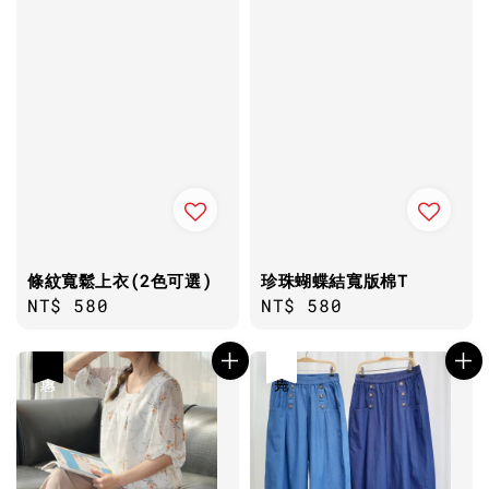
條紋寬鬆上衣(2色可選)
珍珠蝴蝶結寬版棉T
Regular
NT$ 580
Regular
NT$ 580
price
price
優惠
售完