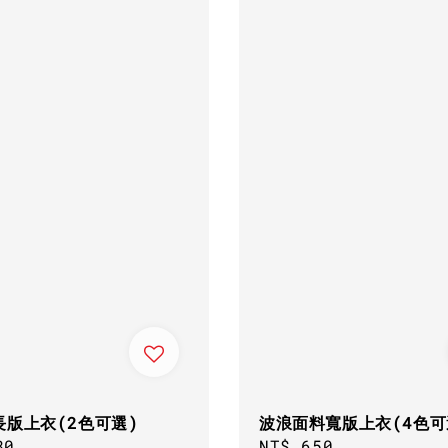
長版上衣(2色可選)
波浪面料寬版上衣(4色可
ar
80
Regular
NT$ 650