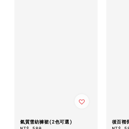
氣質雪紡褲裙(2色可選)
後百褶
Regular
NT$ 580
Regul
NT$ 5