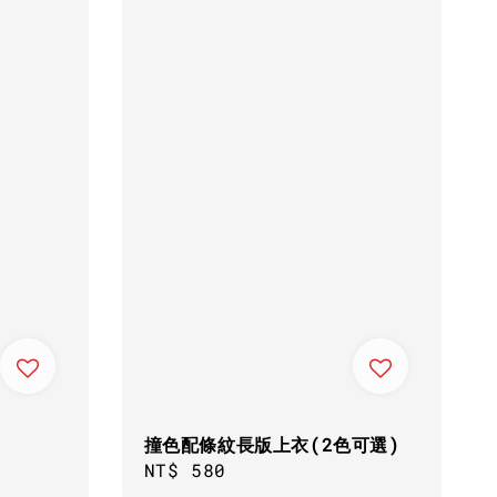
撞色配條紋長版上衣(2色可選)
Regular
NT$ 580
price