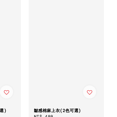
選)
皺感棉麻上衣(2色可選)
Regular
NT$ 480