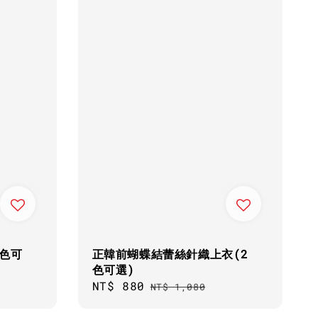
色可
正韓前蝴蝶結蕾絲針織上衣(2
色可選)
Sale
NT$ 880
Regular
NT$ 1,080
price
price