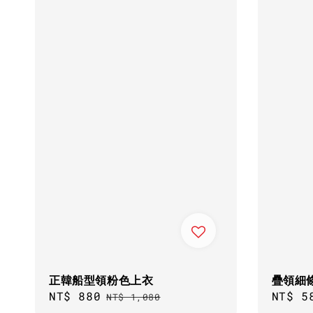
正韓船型領粉色上衣
疊領細
Sale
NT$ 880
Regular
Regul
NT$ 5
NT$ 1,080
price
price
price