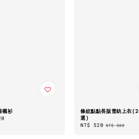
棉襯衫
條紋點點長版雪紡上衣(2
選)
ar
20
Sale
NT$ 520
Regular
NT$ 880
price
price