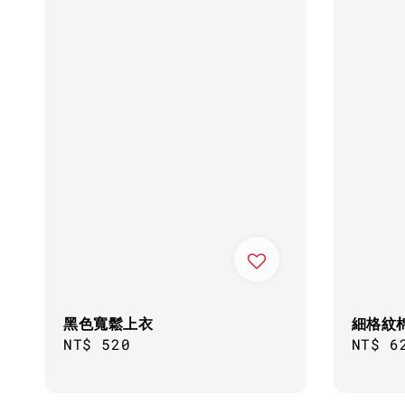
黑色寬鬆上衣
細格紋
Regular
NT$ 520
Regul
NT$ 6
price
price