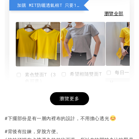
加購 MIT防曬透氣棉T 只要190元
瀏覽全部
每日一笑雙
希望相隨雙面T
素色雙面T (3
色可選)
-
NT$ 190
瀏覽更多
NT$ 450
-
+
-
+
NT$ 190
NT$ 190
NT$ 450
NT$ 450
#下擺部份是有一層內裡布的設計，不用擔心透光
加入購物車
#背後有拉鍊，穿脫方便。