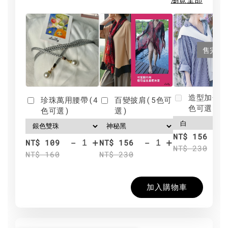
售完
造型加分肩
珍珠萬用腰帶(4
百變披肩(5色可
色可選)
色可選)
選)
NT$ 156
-
+
-
+
NT$ 109
NT$ 156
NT$ 230
NT$ 160
NT$ 230
加入購物車