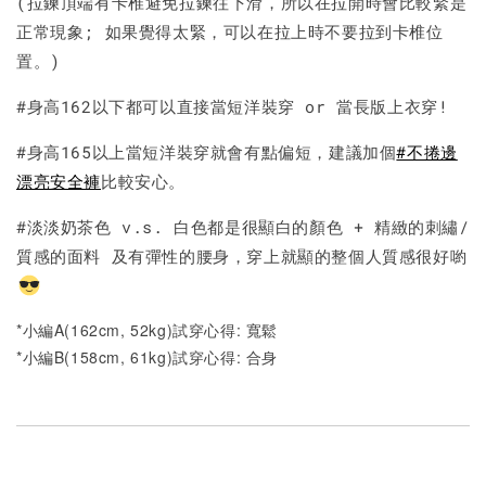
(拉鍊頂端有卡椎避免拉鍊往下滑，所以在拉開時會比較緊是
正常現象; 如果覺得太緊，可以在拉上時不要拉到卡椎位
置。)
#身高162以下都可以直接當短洋裝穿 or 當長版上衣穿!
#身高165以上當短洋裝穿就會有點偏短，建議加個
#不捲邊
漂亮安全褲
比較安心。
#淡淡奶茶色 v.s. 白色都是很顯白的顏色 + 精緻的刺繡/
質感的面料 及有彈性的腰身，穿上就顯的整個人質感很好喲
*小編A(162cm, 52kg)試穿心得: 寬鬆
*小編B(158cm, 61kg)試穿心得: 合身