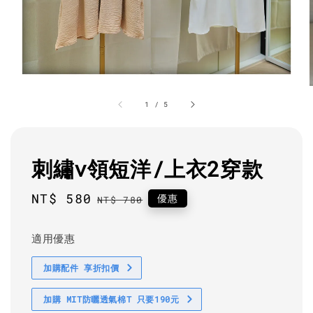
1
/
5
刺繡v領短洋/上衣2穿款
Sale
NT$ 580
Regular
優惠
NT$ 780
price
price
適用優惠
加購配件 享折扣價
加購 MIT防曬透氣棉T 只要190元