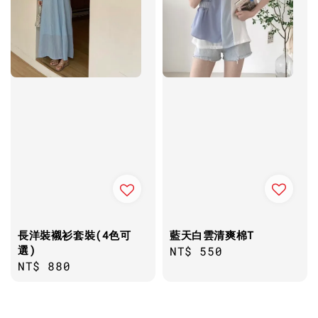
藍天白雲清爽棉T
長洋裝襯衫套裝(4色可
選)
Regular
NT$ 550
Regular
NT$ 880
price
price