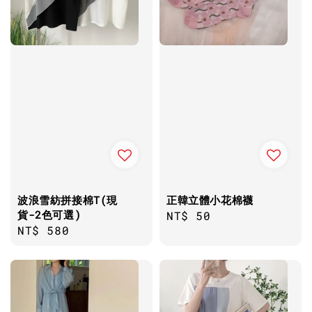
波浪雪紡拼接棉T(現
正韓立體小花棉襪
貨-2色可選)
Regular
NT$ 50
Regular
NT$ 580
price
price