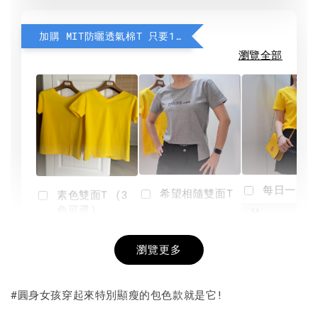
加購 MIT防曬透氣棉T 只要190元
瀏覽全部
每日一笑雙
希望相隨雙面T
素色雙面T (3
色可選)
-
NT$ 190
瀏覽更多
NT$ 450
-
+
-
+
NT$ 190
NT$ 190
NT$ 450
NT$ 450
#圓身女孩穿起來特別顯瘦的包色款就是它!
加入購物車