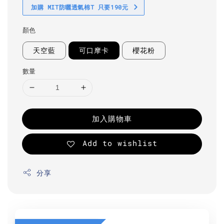
加購 MIT防曬透氣棉T 只要190元
顏色
天空藍
可口摩卡
櫻花粉
數量
加入購物車
Add to wishlist
分享