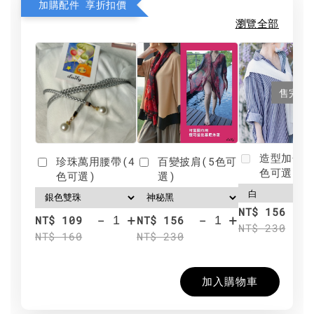
加購配件 享折扣價
瀏覽全部
售完
造型加分肩
珍珠萬用腰帶(4
百變披肩(5色可
色可選)
色可選)
選)
NT$ 156
-
+
-
+
NT$ 109
NT$ 156
NT$ 230
NT$ 160
NT$ 230
加入購物車