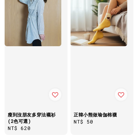
瘦到沒朋友多穿法襯衫
正韓小熊做瑜伽棉襪
(2色可選)
Regular
NT$ 50
Regular
NT$ 620
price
price