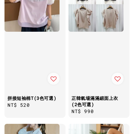
拼接短袖棉T(3色可選)
正韓氣場滿滿緞面上衣
(2色可選)
Regular
NT$ 520
Regular
NT$ 990
price
price