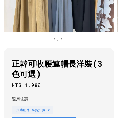
1
/
11
正韓可收腰連帽長洋裝(3
色可選)
Regular
NT$ 1,980
price
適用優惠
加購配件 享折扣價