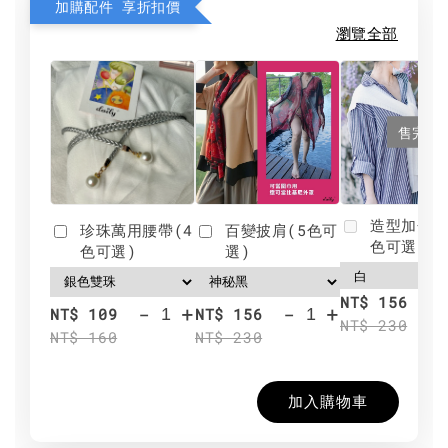
加購配件 享折扣價
瀏覽全部
售完
造型加分肩
珍珠萬用腰帶(4
百變披肩(5色可
色可選)
色可選)
選)
NT$ 156
-
+
-
+
NT$ 109
NT$ 156
NT$ 230
NT$ 160
NT$ 230
加入購物車