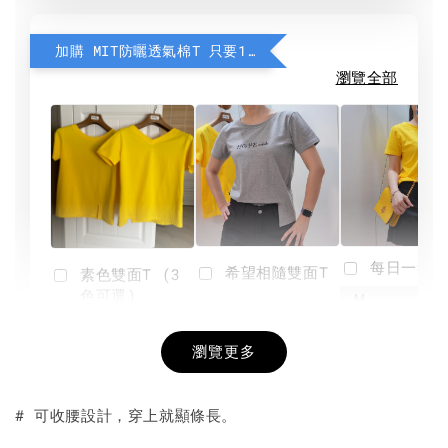
加購 MIT防曬透氣棉T 只要190元
瀏覽全部
每日一笑雙
希望相隨雙面T
素色雙面T (3
色可選)
-
NT$ 190
瀏覽更多
NT$ 450
-
+
-
+
NT$ 190
NT$ 190
NT$ 450
NT$ 450
# 可收腰設計，穿上就顯條長。
加入購物車