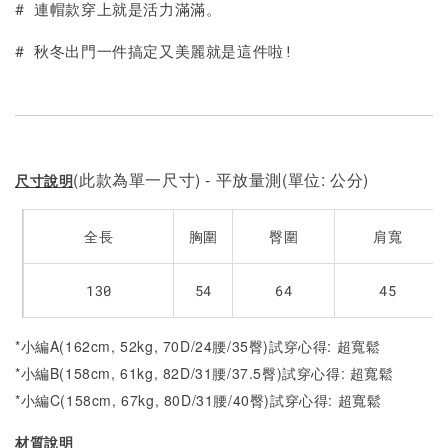
# 連帽款穿上就是活力滿滿。
# 秋冬出門一件搞定又美麗就是這件啦!
(此款為單一尺寸) - 平放量測(單位: 公分)
尺寸說明
全長
胸圍
臀圍
肩寬
130
54
64
45
*小編A(162cm, 52kg, 70D/24腰/35臀)試穿心得: 超寬鬆
*小編B(158cm, 61kg, 82D/31腰/37.5臀)試穿心得:
超寬鬆
*小編C(158cm, 67kg, 80D/31腰/40臀)試穿心得:
超寬鬆
材質說明