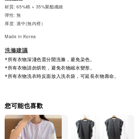
材質: 65%棉 + 35%聚酯纖維
彈性: 無
厚度: 適中(無內裡）
Made in Korea
洗滌建議
*所有衣物深淺色需分開洗滌，避免染色。
*所有衣物請勿烘乾，避免衣物縮水變形。
*所有衣物洗衣時反面放入洗衣袋，可延長衣物壽命。
您可能也喜歡