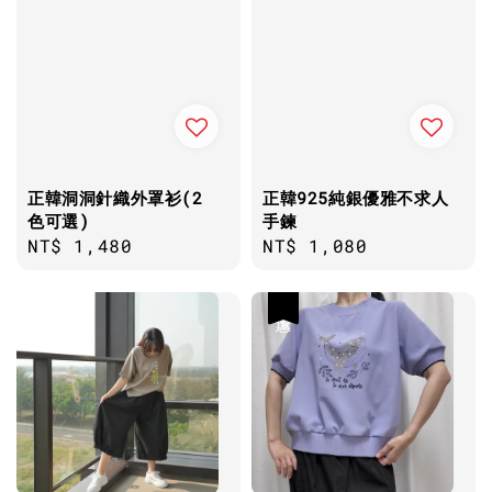
正韓洞洞針織外罩衫(2
正韓925純銀優雅不求人
色可選)
手鍊
Regular
NT$ 1,480
Regular
NT$ 1,080
price
price
優惠