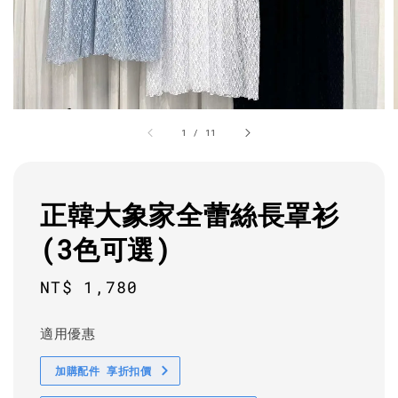
1
/
11
正韓大象家全蕾絲長罩衫
(3色可選)
Regular
NT$ 1,780
price
適用優惠
加購配件 享折扣價