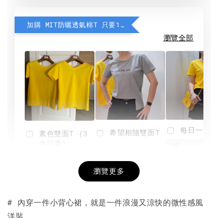
加購 MIT防曬透氣棉T 只要190元
瀏覽全部
每日一笑雙
希望相隨雙面T
素色雙面T (3
色可選)
-
NT$ 190
瀏覽更多
NT$ 450
-
+
-
+
NT$ 190
NT$ 190
NT$ 450
NT$ 450
# 內穿一件小背心裙，就是一件浪漫又涼快的微性感風
洋裝。
加入購物車