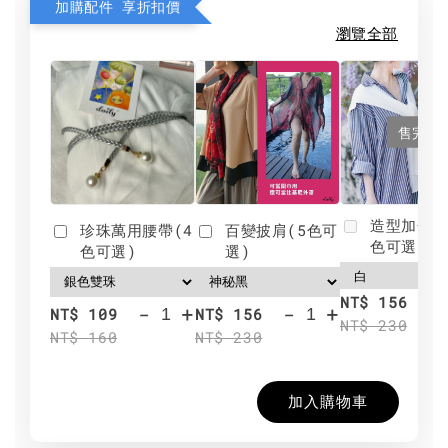
加購配件 享折扣價
瀏覽全部
售完
造型加分肩
珍珠萬用腰帶(4
百變披肩(5色可
色可選)
色可選)
選)
NT$ 156
-
+
-
+
NT$ 109
NT$ 156
NT$ 230
NT$ 160
NT$ 230
加入購物車