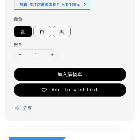
加購 MIT防曬透氣棉T 只要190元
顏色
藍
白
黑
數量
加入購物車
Add to wishlist
分享