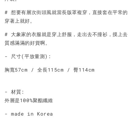
# 想要有層次街頭風就當長版罩複穿，直接套在平常的
穿著上就好。
# 大象家的衣服就是穿上舒服，走出去不撞衫，摸上去
質感滿滿的好貨啊。
- 尺寸(平放量測):
胸寬57cm / 全長115cm / 臀114cm
- 材質:
外層是100%聚酯纖維
- made in Korea