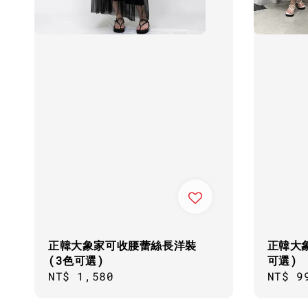
正韓大象家可收腰蕾絲長洋裝
正韓大象
(3色可選)
可選)
Regular
NT$ 1,580
Sale
NT$ 9
price
price