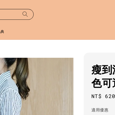
易典
瘦到
色可
Regula
NT$ 62
price
適用優惠