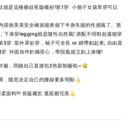
款就是這種條紋長版襯衫!
第1穿: 小個子女孩單穿可以
-
+
-
+
-
+
NT$ 190
NT$ 190
N
NT$ 450
NT$ 450
N
衣，下身穿legging就是隨性自然風! 搭配不同鞋款還能穿
加入購物車
3穿: 當外罩衫穿，袖子可全長 or 綁帶釦起來; 自由度
穿: 外面加件針織背心，學院風就立刻上身嘍!
又舒服，闆娘自己直接包2色當制服啦~
不綁，隨意決定自己的腰線要多明顯
柔面料!!! 長版藏肚 遮屁都完美