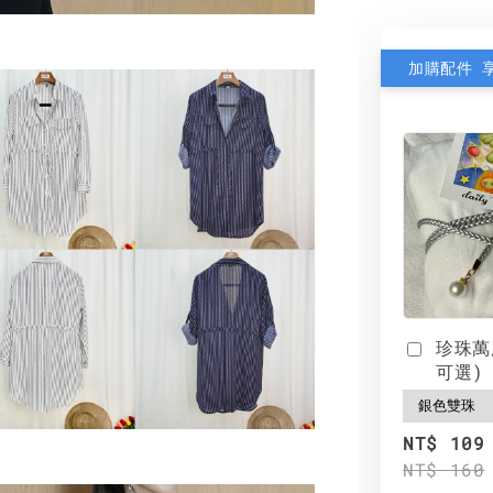
加購配件 
珍珠萬
可選)
NT$ 109
NT$ 160