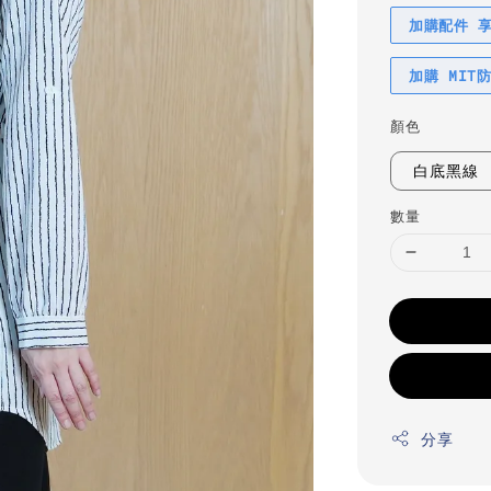
加購配件 
加購 MIT
顏色
白底黑線
數量
分享