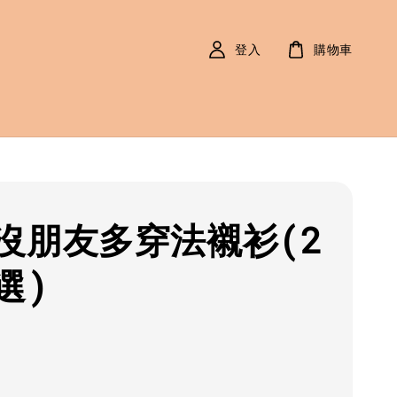
登入
購物車
沒朋友多穿法襯衫(2
選)
r
0