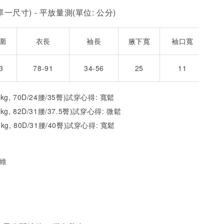
一尺寸) - 平放量測(單位: 公分)
圍
衣長
袖長
腋下寬
袖口寬
3
78-91
34-56
25
11
2kg, 70D/24腰/35臀)試穿心得: 寬鬆
1kg, 82D/31腰/37.5臀)試穿心得:
微
鬆
7kg, 80D/31腰/40臀)試穿心得:
寬
鬆
纖維