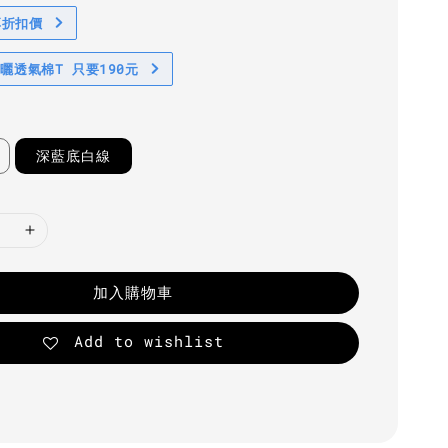
享折扣價
防曬透氣棉T 只要190元
深藍底白線
加入購物車
Add to wishlist