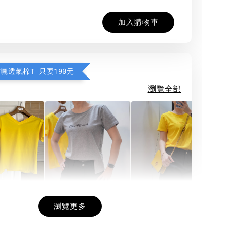
加入購物車
防曬透氣棉T 只要190元
瀏覽全部
希望相隨雙面T
每日一笑雙面T
面T (3色
瀏覽更多