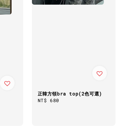
正韓方領bra top(2色可選)
Regular
NT$ 680
price