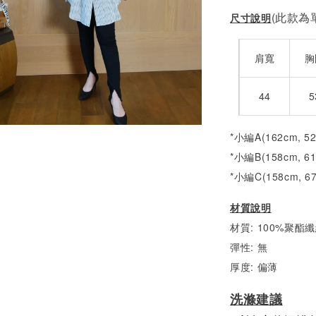
(此款為單
尺寸說明
肩寬
胸
44
5
*小編A(162cm, 5
*小編B(158cm, 6
*小編C(158cm, 6
材質說明
材質: 100%聚酯
彈性: 無
厚度: 偏薄
洗滌建議