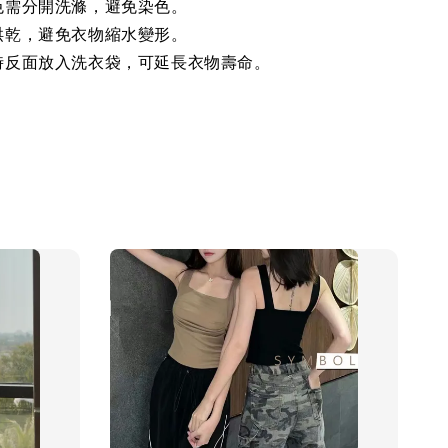
色需分開洗滌，避免染色。
烘乾，避免衣物縮水變形。
時反面放入洗衣袋，可延長衣物壽命。