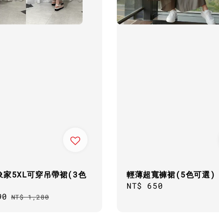
家5XL可穿吊帶裙(3色
輕薄超寬褲裙(5色可選)
Regular
NT$ 650
90
Regular
price
NT$ 1,280
price