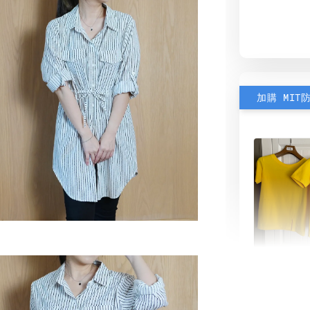
加購 MIT
素色雙
可選)