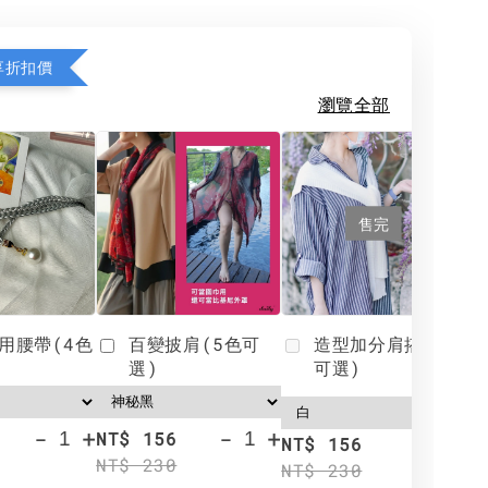
享折扣價
瀏覽全部
售完
用腰帶(4色
百變披肩(5色可
造型加分肩搭(4色
選)
可選)
-
+
-
+
NT$ 156
N
NT$ 156
NT$ 230
N
NT$ 230