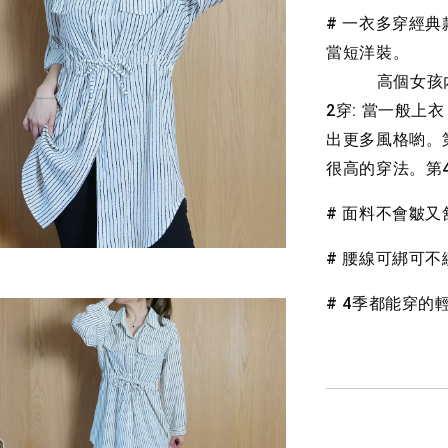
# 一衣多穿經典
NT$ 190
當短洋裝。
NT$ 450
           高個女孩內搭個美美安全褲就能來個下半身失蹤的性感風了。第
2穿: 當一般上
出更多風格喲。第
很高的穿法。第4
# 面料不會皺
# 腰線可綁可
# 4季都能穿的輕