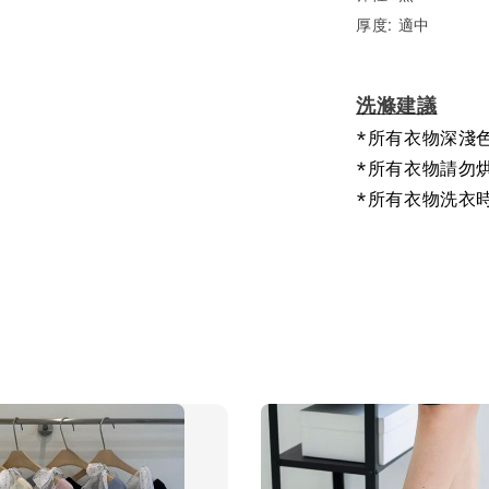
厚度: 適中
洗滌建議
*所有衣物深淺
*所有衣物請勿
*所有衣物洗衣