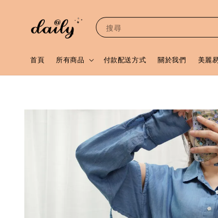
搜尋
首頁
所有商品
付款配送方式
關於我們
美麗