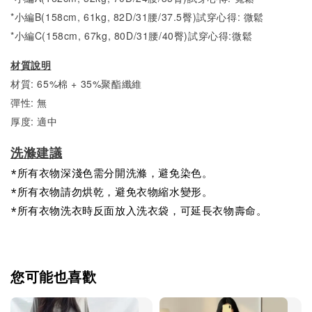
*小編B(158cm, 61kg, 82D/31腰/37.5臀)試穿心得: 微
鬆
*小編C(158cm, 67kg, 80D/31腰/40臀)試穿心得:
微
鬆
材質說明
材質: 65%棉 + 35%聚酯纖維
彈性: 無
厚度: 適中
洗滌建議
*所有衣物深淺色需分開洗滌，避免染色。
*所有衣物請勿烘乾，避免衣物縮水變形。
*所有衣物洗衣時反面放入洗衣袋，可延長衣物壽命。
您可能也喜歡