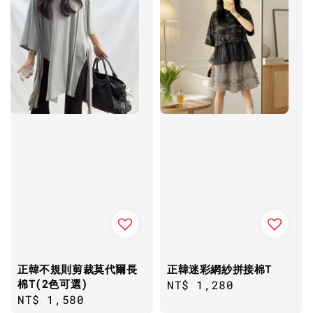
正韓不規則剪裁莫代爾長
正韓迷彩網紗拼接棉T
棉T(2色可選)
Regular
NT$ 1,280
Regular
NT$ 1,580
price