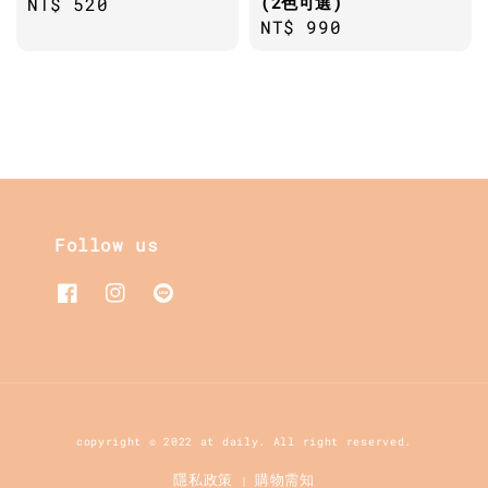
(2色可選)
Regular
NT$ 520
Regular
NT$ 990
price
price
Follow us
copyright © 2022 at daily. All right reserved.
隱私政策
購物需知
|