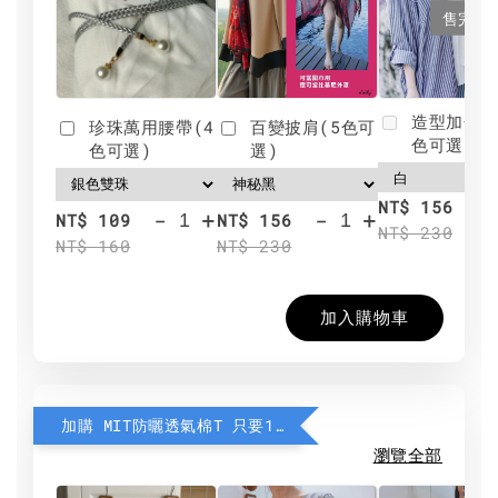
售完
造型加分肩
珍珠萬用腰帶(4
百變披肩(5色可
色可選)
色可選)
選)
NT$ 156
-
+
-
+
NT$ 109
NT$ 156
NT$ 230
NT$ 160
NT$ 230
加入購物車
加購 MIT防曬透氣棉T 只要190元
瀏覽全部