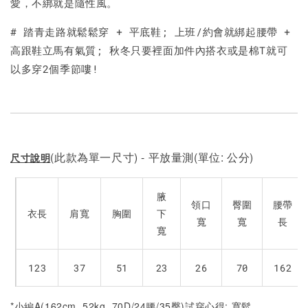
愛，不綁就是隨性風。
# 踏青走路就鬆鬆穿 + 平底鞋; 上班/約會就綁起腰帶 +
高跟鞋立馬有氣質; 秋冬只要裡面加件內搭衣或是棉T就可
以多穿2個季節嘍!
(此款為單一尺寸) - 平放量測(單位: 公分)
尺寸說明
腋
領口
臀圍
腰帶
衣長
肩寬
胸圍
下
寬
寬
長
寬
123
37
51
23
26
70
162
*小編A(162cm, 52kg, 70D/24腰/35臀)試穿心得: 寬鬆