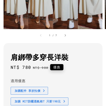
1
/
7
肩綁帶多穿長洋裝
Sale
NT$ 780
Regular
優惠
NT$ 980
price
price
適用優惠
加購配件 享折扣價
加購 MIT防曬透氣棉T 只要190元