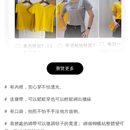
每日一笑雙
希望相隨雙面T
素色雙面T (3
色可選)
-
NT$ 190
瀏覽更多
NT$ 450
-
+
-
+
NT$ 190
NT$ 190
NT$ 450
NT$ 450
# 有內裡，安心穿不怕透光。
加入購物車
# 送腰帶，可以鬆鬆穿也可以輕鬆綁出腰線
# 有口袋，拍照不怕手手沒地方放喲。
# 肩膀處的綁帶可以微調領子的寬度; 綁個蝴蝶結整體變可