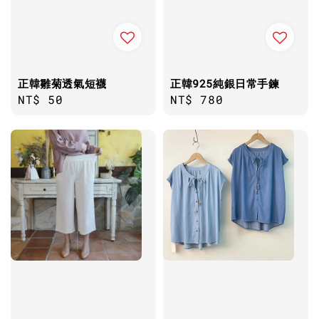
正韓雛菊透氣短襪
正韓925純銀日常手鍊
Regular
NT$ 50
Regular
NT$ 780
price
price