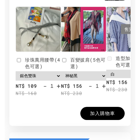
售完
造型加分肩
珍珠萬用腰帶(4
百變披肩(5色可
色可選)
色可選)
選)
NT$ 156
-
+
-
+
NT$ 109
NT$ 156
NT$ 230
NT$ 160
NT$ 230
加入購物車