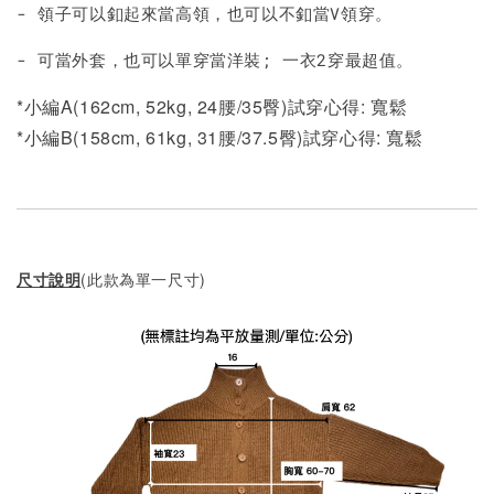
- 領子可以釦起來當高領，也可以不釦當V領穿。
- 可當外套，也可以單穿當洋裝; 一衣2穿最超值。
*小編A(162cm, 52kg, 24腰/35臀)試穿心得: 寬鬆
*小編B(158cm, 61kg, 31腰/37.5臀)試穿心得:
寬鬆
尺寸說明
(此款為單一尺寸)