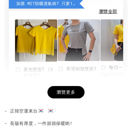
加購 MIT防曬透氣棉T 只要190元
瀏覽全部
每日一笑雙
希望相隨雙面T
素色雙面T (3
色可選)
-
NT$ 190
瀏覽更多
NT$ 450
-
+
-
+
NT$ 190
NT$ 190
NT$ 450
NT$ 450
- 正韓空運來台
加入購物車
- 長版有厚度，一件就很保暖喲!