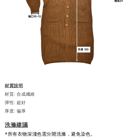
材質說明
材質: 合成纖維
彈性: 超好
厚度: 偏厚
洗滌建議
*所有衣物深淺色需分開洗滌，避免染色。