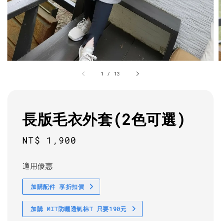
1
/
13
長版毛衣外套(2色可選)
Regular
NT$ 1,900
price
適用優惠
加購配件 享折扣價
加購 MIT防曬透氣棉T 只要190元