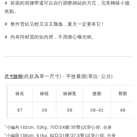
# 前面的假腰帶還可以自行調整綁結的方式，完美轉移小腹
焦點。
# 整件雪紡又輕又涼又飄逸，夏天一定要有它!
# 內有同材質的短內裡，不用擔心曝光喲。
(此款為單一尺寸) - 平放量測(單位: 公分)
尺寸說明
褲長
褲檔
褲腳寬
腰圍
臀圍
87
38
58
30-42
60
*小編A(162cm, 52kg, 70D/24腰/35臀)試穿心得: 合身
*小編B(158cm, 61kg, 82D/31腰/37.5臀)試穿心得:
合身