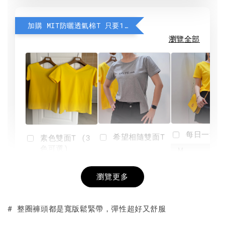
加購 MIT防曬透氣棉T 只要190元
瀏覽全部
每日一笑雙
希望相隨雙面T
素色雙面T (3
色可選)
-
NT$ 190
瀏覽更多
NT$ 450
-
+
-
+
NT$ 190
NT$ 190
NT$ 450
NT$ 450
# 整圈褲頭都是寬版鬆緊帶，彈性超好又舒服
加入購物車