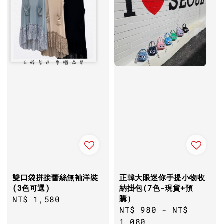
雙口袋拼接蕾絲無袖洋裝
正韓大眼迷你手提小物收
(3色可選)
納掛包(7色-現貨+預
購）
Regular
NT$ 1,580
Regular
NT$ 980
-
NT$
price
price
1,080