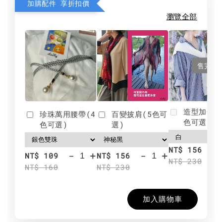
加購配件 享折扣價
瀏覽全部
售完
造型加分肩
珍珠萬用腰帶(4
百變披肩(5色可
色可選)
色可選)
選)
NT$ 156
-
+
-
+
NT$ 109
NT$ 156
NT$ 230
NT$ 160
NT$ 230
加入購物車