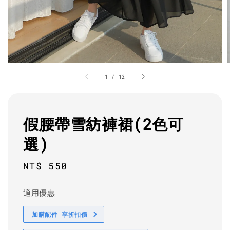
1
/
12
假腰帶雪紡褲裙(2色可
選)
Regular
NT$ 550
price
適用優惠
加購配件 享折扣價