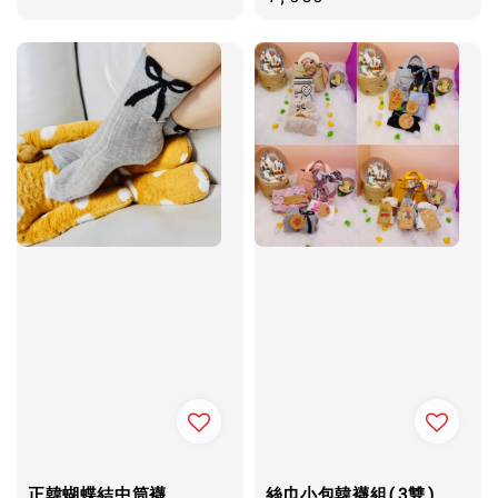
正韓蝴蝶結中筒襪
絲巾小包韓襪組(3雙)