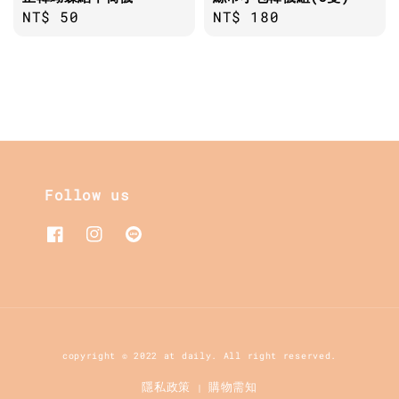
Regular
NT$ 50
Regular
NT$ 180
price
price
Follow us
copyright © 2022 at daily. All right reserved.
隱私政策
購物需知
|