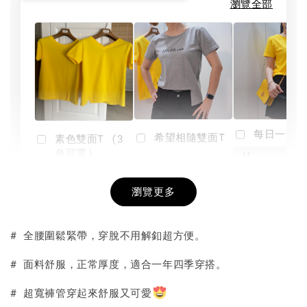
瀏覽全部
每日一笑雙
希望相隨雙面T
素色雙面T (3
色可選)
-
NT$ 190
瀏覽更多
NT$ 450
-
+
-
+
NT$ 190
NT$ 190
NT$ 450
NT$ 450
# 全腰圍鬆緊帶，穿脫不用解釦超方便。
加入購物車
# 面料舒服，正常厚度，適合一年四季穿搭。
# 超寬褲管穿起來舒服又可愛