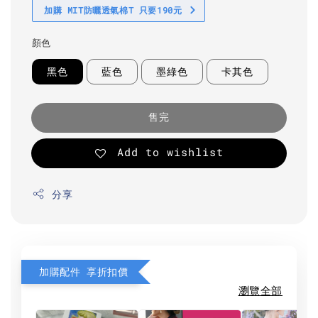
加購 MIT防曬透氣棉T 只要190元
顏色
黑色
藍色
墨綠色
卡其色
售完
Add to wishlist
分享
加購配件 享折扣價
瀏覽全部