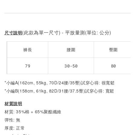
(此款為單一尺寸) - 平放量測(單位: 公分)
尺寸說明
褲長
腰圍
臀圍
79
30-50
80
*小編A(162cm, 55kg, 70D/24腰/35臀)試穿心得: 很寬鬆
*小編B(158cm, 61kg, 82D/31腰/37.5臀)試穿心得:
寬鬆
材質說明
材質: 35%棉 + 65%聚酯纖維
彈性: 無
厚度: 正常