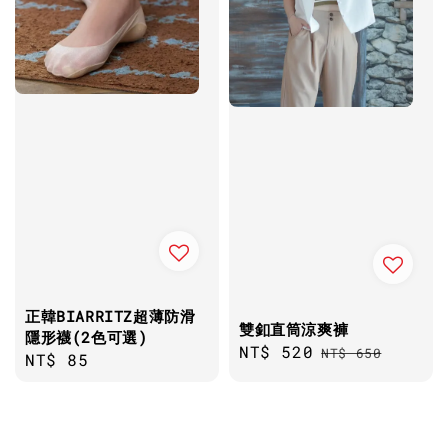
正韓BIARRITZ超薄防滑
雙釦直筒涼爽褲
隱形襪(2色可選)
Sale
NT$ 520
Regular
NT$ 650
Regular
NT$ 85
price
price
price