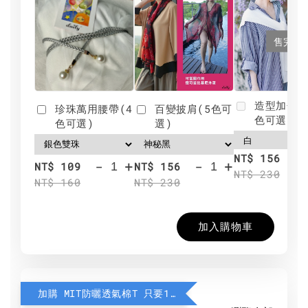
售完
造型加分肩
珍珠萬用腰帶(4
百變披肩(5色可
色可選)
色可選)
選)
NT$ 156
-
+
-
+
NT$ 109
NT$ 156
NT$ 230
NT$ 160
NT$ 230
加入購物車
加購 MIT防曬透氣棉T 只要190元