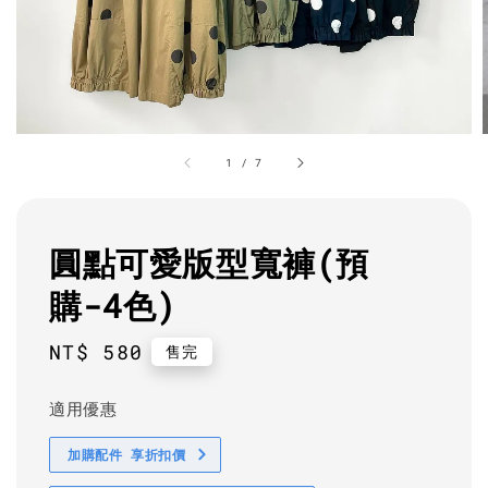
1
/
7
圓點可愛版型寬褲(預
購-4色)
Regular
NT$ 580
售完
price
適用優惠
加購配件 享折扣價