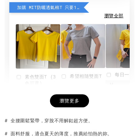
加購 MIT防曬透氣棉T 只要190元
瀏覽全部
每日一笑雙
希望相隨雙面T
素色雙面T (3
色可選)
-
NT$ 190
瀏覽更多
NT$ 450
-
+
-
+
NT$ 190
NT$ 190
NT$ 450
NT$ 450
# 全腰圍鬆緊帶，穿脫不用解釦超方便。
加入購物車
# 面料舒服，適合夏天的薄度，推薦給怕熱的妳。