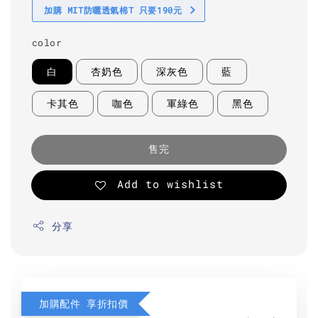
加購 MIT防曬透氣棉T 只要190元
color
白
杏奶色
深灰色
藍
卡其色
咖色
軍綠色
黑色
售完
Add to wishlist
分享
加購配件 享折扣價