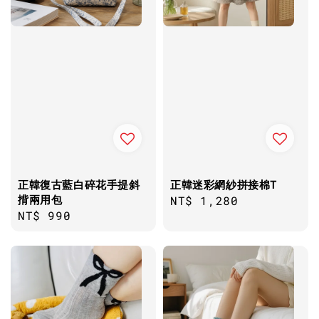
正韓復古藍白碎花手提斜
正韓迷彩網紗拼接棉T
揹兩用包
Regular
NT$ 1,280
Regular
NT$ 990
price
price