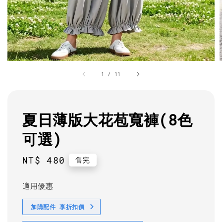
1
/
11
夏日薄版大花苞寬褲(8色
可選)
Regular
NT$ 480
售完
price
適用優惠
加購配件 享折扣價