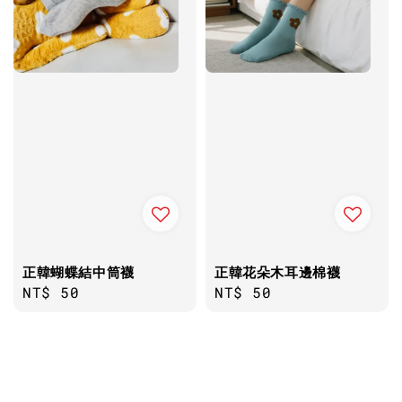
正韓蝴蝶結中筒襪
正韓花朵木耳邊棉襪
Regular
NT$ 50
Regular
NT$ 50
price
price