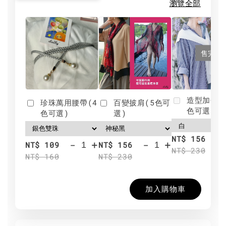
瀏覽全部
售完
造型加分肩
珍珠萬用腰帶(4
百變披肩(5色可
色可選)
色可選)
選)
NT$ 156
-
+
-
+
NT$ 109
NT$ 156
NT$ 230
NT$ 160
NT$ 230
加入購物車