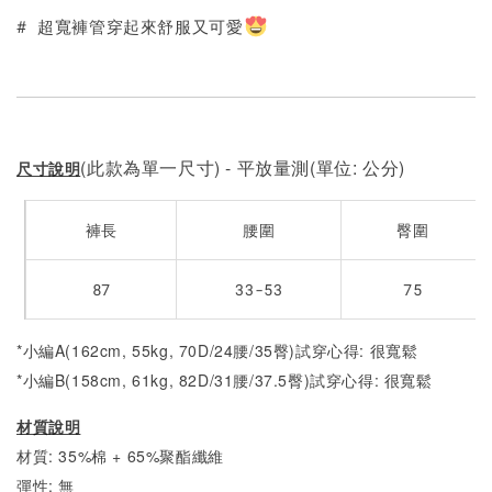
# 超寬褲管穿起來舒服又可愛
(此款為單一尺寸) - 平放量測(單位: 公分)
尺寸說明
褲長
腰圍
臀圍
87
33-53
75
*小編A(162cm, 55kg, 70D/24腰/35臀)試穿心得: 很寬鬆
*小編B(158cm, 61kg, 82D/31腰/37.5臀)試穿心得:
很寬鬆
材質說明
材質: 35%棉 + 65%聚酯纖維
彈性: 無