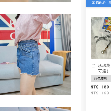
加購配件 
珍珠萬
可選)
NT$ 109
NT$ 160