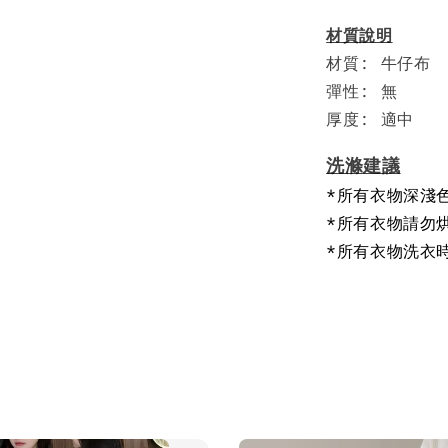
材質說明
材質: 牛仔布
彈性: 無
厚度: 適中
洗滌建議
*所有衣物深淺
*所有衣物請勿
*所有衣物洗衣