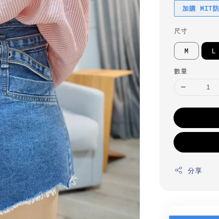
加購 MIT
尺寸
M
L
數量
分享