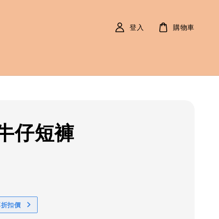
登入
購物車
牛仔短褲
r
0
享折扣價