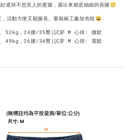
NT$ 450
NT$ 450
N
版型剛好遮掉不想見人的蜜腿，露出來都是細細的長腿
度，活動方便又顯腿長。要敲碗工廠加色啦
加入購物車
m, 52kg，24腰/35臀)試穿 M 心得: 微鬆
m, 49kg，26腰/34臀)試穿 M 心得: 寬鬆