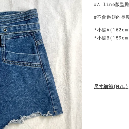
NT$ 450
#A line
#不會過短的長
*小編A(162c
*小編B(159c
尺寸細節(M/L)