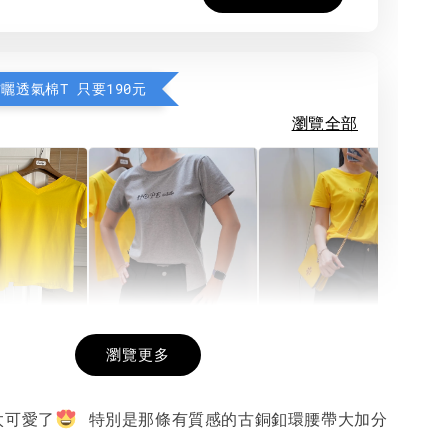
防曬透氣棉T 只要190元
瀏覽全部
希望相隨雙面T
每日一笑雙面T
面T (3色
瀏覽更多
太可愛了
特別是那條有質感的古銅釦環腰帶大加分
-
+
-
+
-
+
NT$ 190
NT$ 190
N