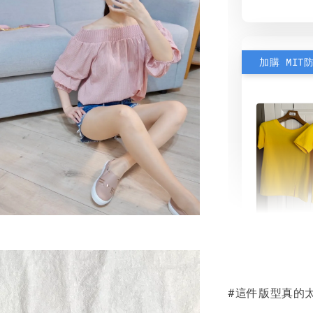
加購 MIT
素色雙
可選)
#這件版型真的
NT$ 190