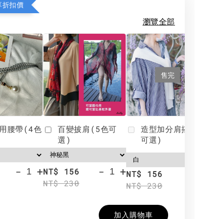
享折扣價
瀏覽全部
售完
用腰帶(4色
百變披肩(5色可
造型加分肩搭(4色
選)
可選)
-
+
-
+
NT$ 156
N
NT$ 156
NT$ 230
N
NT$ 230
加入購物車