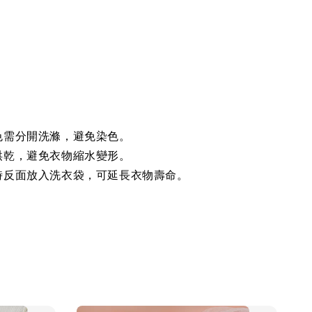
色需分開洗滌，避免染色。
烘乾，避免衣物縮水變形。
時反面放入洗衣袋，可延長衣物壽命。