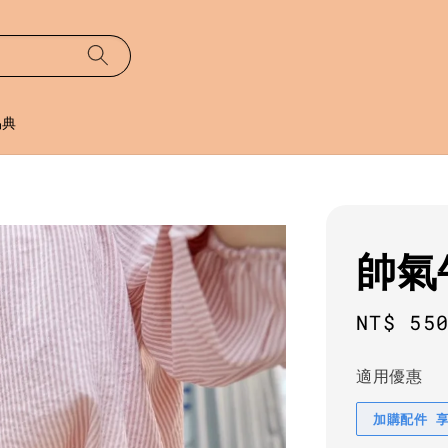
易典
帥氣
Regula
NT$ 55
price
適用優惠
加購配件 