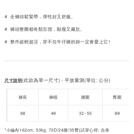
# 全褲頭鬆緊帶，彈性好又舒服。
# 褲頭整圈都有類百摺，顯瘦又藏肚。
# 整件超輕超涼，穿不住牛仔褲的妳一定會愛上它!
(此款為單一尺寸) - 平放量測(單位: 公分)
尺寸說明
褲長
褲檔
腰圍
臀圍
88
40
32-55
80
*小編A(162cm, 53kg, 70D/24腰/35臀)試穿心得: 合身