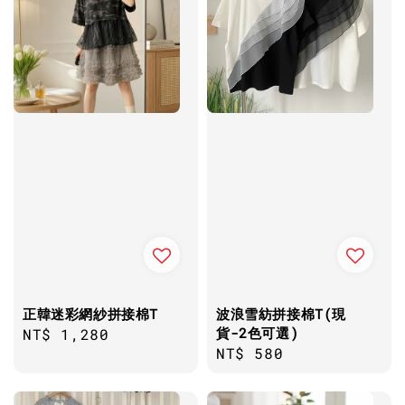
正韓迷彩網紗拼接棉T
波浪雪紡拼接棉T(現
貨-2色可選)
Regular
NT$ 1,280
Regular
NT$ 580
price
price