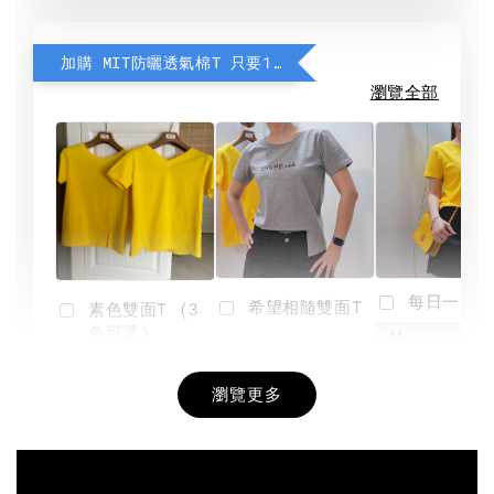
加購 MIT防曬透氣棉T 只要190元
瀏覽全部
每日一笑雙
希望相隨雙面T
素色雙面T (3
色可選)
-
NT$ 190
瀏覽更多
NT$ 450
-
+
-
+
NT$ 190
NT$ 190
NT$ 450
NT$ 450