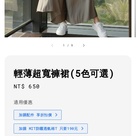
1
/
9
輕薄超寬褲裙(5色可選)
Regular
NT$ 650
price
適用優惠
加購配件 享折扣價
加購 MIT防曬透氣棉T 只要190元