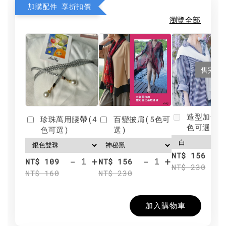
加購配件 享折扣價
瀏覽全部
售完
造型加分肩
珍珠萬用腰帶(4
百變披肩(5色可
色可選)
色可選)
選)
NT$ 156
-
+
-
+
NT$ 109
NT$ 156
NT$ 230
NT$ 160
NT$ 230
加入購物車