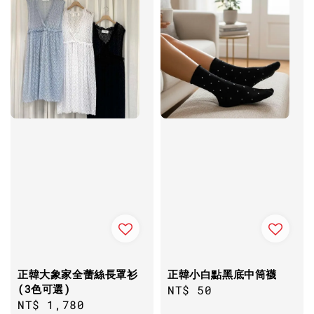
正韓大象家全蕾絲長罩衫
正韓小白點黑底中筒襪
(3色可選)
Regular
NT$ 50
Regular
NT$ 1,780
price