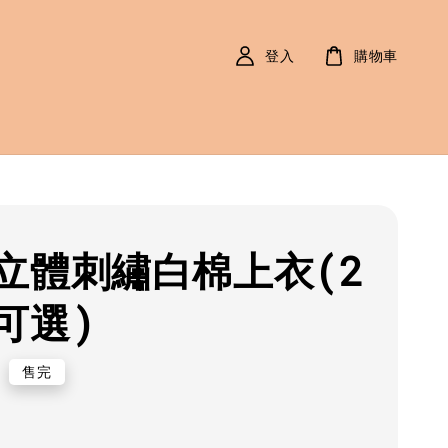
登入
購物車
立體刺繡白棉上衣(2
可選)
r
0
售完