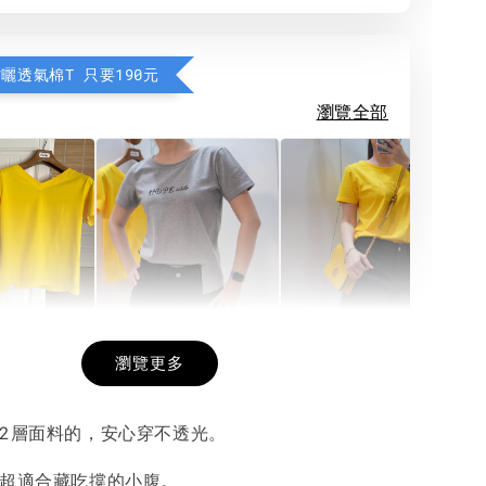
防曬透氣棉T 只要190元
瀏覽全部
希望相隨雙面T
每日一笑雙面T
面T (3色
瀏覽更多
有2層面料的，安心穿不透光。
-
+
-
+
-
+
NT$ 190
NT$ 190
N
NT$ 450
NT$ 450
N
，超適合藏吃撐的小腹。