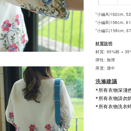
*小編A(162cm, 5
*小編B(158cm, 6
*小編C(158cm, 6
材質說明
材質: 65%棉 + 
彈性: 無彈
厚度: 適中
洗滌建議
*所有衣物深淺
*所有衣物請勿
*所有衣物洗衣