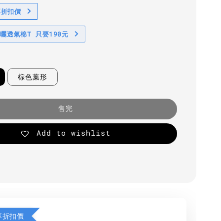
享折扣價
防曬透氣棉T 只要190元
棕色葉形
售完
Add to wishlist
享折扣價