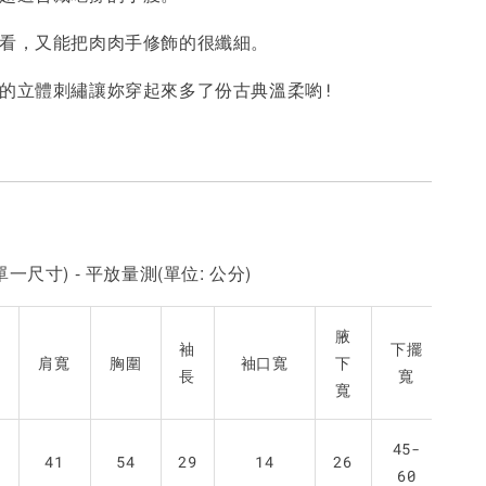
好看，又能把肉肉手修飾的很纖細。
加入購物車
緻的立體刺繡讓妳穿起來多了份古典溫柔喲!
一尺寸) - 平放量測(單位: 公分)
腋
袖
下擺
肩寬
胸圍
袖口寬
下
長
寬
寬
45-
41
54
29
14
26
60