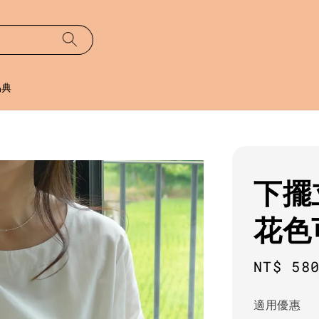
易典
下擺
花色
Regula
NT$ 58
price
適用優惠