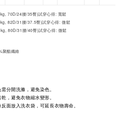
2kg, 70D/24腰/35臀)試穿心得: 寬鬆
1kg, 82D/31腰/37.5臀)試穿心得: 微鬆
7kg, 80D/31腰/40臀)試穿心得:
微鬆
35%聚酯纖維
色需分開洗滌，避免染色。
烘乾，避免衣物縮水變形。
時反面放入洗衣袋，可延長衣物壽命。