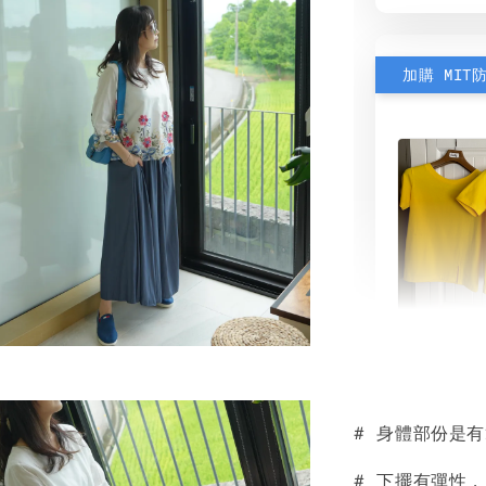
加購 MIT
素色雙
可選)
# 身體部份是
NT$ 190
NT$ 450
# 下擺有彈性