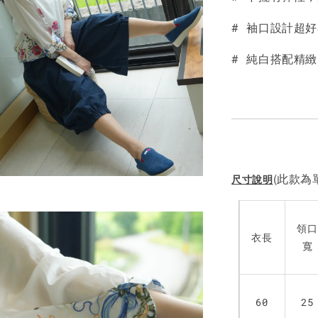
# 袖口設計超
# 純白搭配精
(此款為單
尺寸說明
領口
衣長
寬
60
25