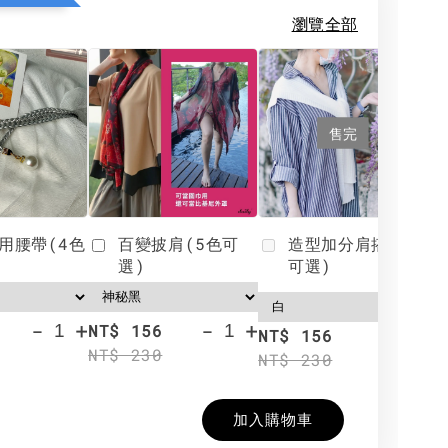
瀏覽全部
售完
用腰帶(4色
百變披肩(5色可
造型加分肩搭(4色
選)
可選)
-
+
-
+
NT$ 156
N
NT$ 156
NT$ 230
N
NT$ 230
加入購物車