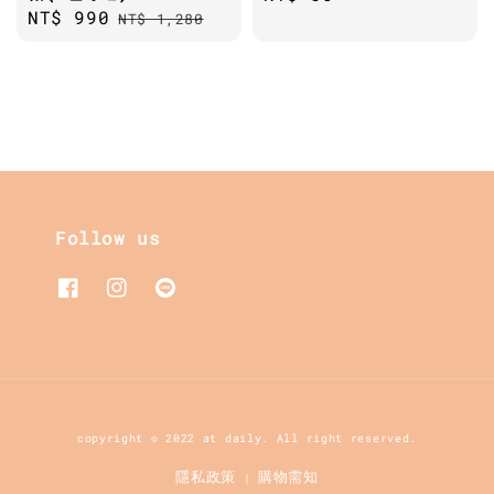
Sale
NT$ 990
Regular
NT$ 1,280
price
price
price
Follow us
copyright © 2022 at daily. All right reserved.
隱私政策
購物需知
|