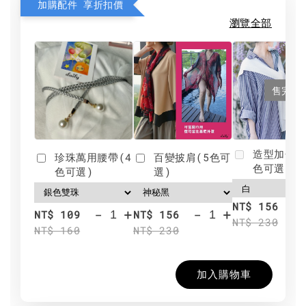
加購配件 享折扣價
瀏覽全部
售完
造型加分肩
珍珠萬用腰帶(4
百變披肩(5色可
色可選)
色可選)
選)
NT$ 156
-
+
-
+
NT$ 109
NT$ 156
NT$ 230
NT$ 160
NT$ 230
加入購物車