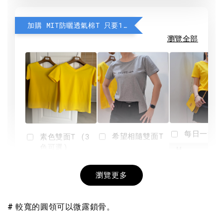
加購 MIT防曬透氣棉T 只要190元
瀏覽全部
每日一笑雙
希望相隨雙面T
素色雙面T (3
色可選)
-
NT$ 190
瀏覽更多
NT$ 450
-
+
-
+
NT$ 190
NT$ 190
NT$ 450
NT$ 450
# 較寬的圓領可以微露鎖骨。
加入購物車