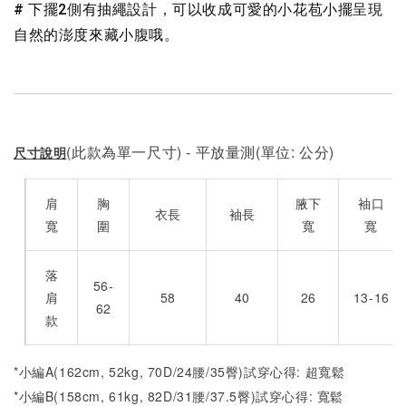
# 下擺2側有抽繩設計，可以收成可愛的小花苞小擺呈現
自然的澎度來藏小腹哦。
(此款為單一尺寸) - 平放量測(單位: 公分)
尺寸說明
肩
胸
腋下
袖口
衣長
袖長
寬
圍
寬
寬
落
56-
肩
58
40
26
13-16
62
款
*小編A(162cm, 52kg, 70D/24腰/35臀)試穿心得: 超寬鬆
*小編B(158cm, 61kg, 82D/31腰/37.5臀)試穿心得:
寬
鬆