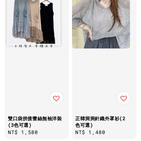
雙口袋拼接蕾絲無袖洋裝
正韓洞洞針織外罩衫(2
(3色可選)
色可選)
Regular
NT$ 1,580
Regular
NT$ 1,480
price
price