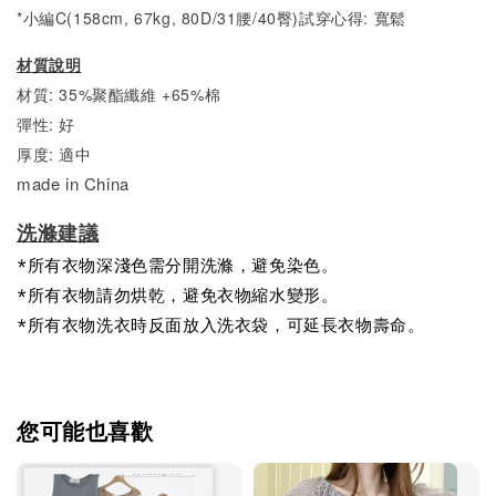
*小編C(158cm, 67kg, 80D/31腰/40臀)試穿心得:
寬
鬆
材質說明
材質: 35%聚酯纖維 +65%棉
彈性: 好
厚度: 適中
made in China
洗滌建議
*所有衣物深淺色需分開洗滌，避免染色。
*所有衣物請勿烘乾，避免衣物縮水變形。
*所有衣物洗衣時反面放入洗衣袋，可延長衣物壽命。
您可能也喜歡