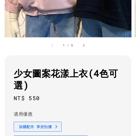
1
/
5
少女圖案花漾上衣(4色可
選)
Regular
NT$ 550
price
適用優惠
加購配件 享折扣價