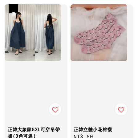
優惠
正韓大象家5XL可穿吊帶
正韓立體小花棉襪
裙(3色可選)
Regular
NT$ 50