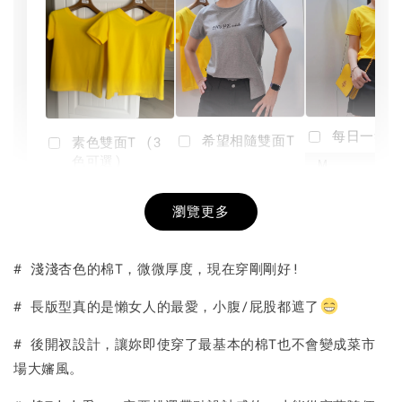
每日一笑雙
希望相隨雙面T
素色雙面T (3
色可選)
-
NT$ 190
瀏覽更多
NT$ 450
-
+
-
+
NT$ 190
NT$ 190
NT$ 450
NT$ 450
# 淺淺杏色的棉T，微微厚度，現在穿剛剛好!
加入購物車
# 長版型真的是懶女人的最愛，小腹/屁股都遮了
# 後開衩設計，讓妳即使穿了最基本的棉T也不會變成菜市
場大嬸風。