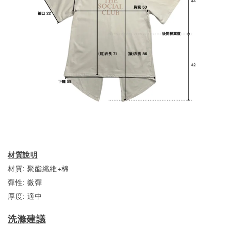
材質說明
材質: 聚酯纖維+棉
彈性: 微彈
厚度: 適中
洗滌建議