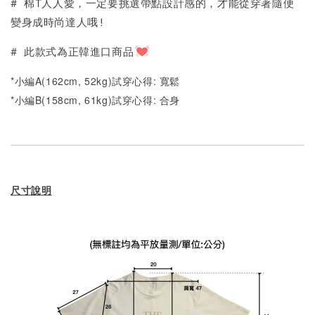
# 棉T人人愛，一定要挑選帶點設計感的，才能從穿著隨便
變身成時尚達人哦!
# 此款式為正韓進口商品
*小編A(162cm, 52kg)試穿心得: 寬鬆
*小編B(158cm, 61kg)試穿心得: 合身
尺寸說明