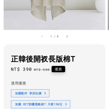
1
/
8
正韓後開衩長版棉T
Sale
NT$ 390
Regular
優惠
NT$ 580
price
price
適用優惠
加購配件 享折扣價
加購 MIT防曬透氣棉T 只要190元