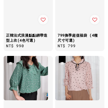
正韓法式浪漫點點綁帶造
799換季超值福袋 (4種
型上衣(4色可選)
尺寸可選)
Regular
NT$ 990
Regular
NT$ 799
price
price
優惠
優惠