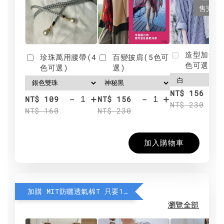
售完
造型加分肩
珍珠萬用腰帶(4
百變披肩(5色可
色可選)
色可選)
選)
NT$ 156
-
+
-
+
NT$ 109
NT$ 156
NT$ 230
NT$ 160
NT$ 230
加入購物車
加購 MIT防曬透氣棉T 只要190元
瀏覽全部