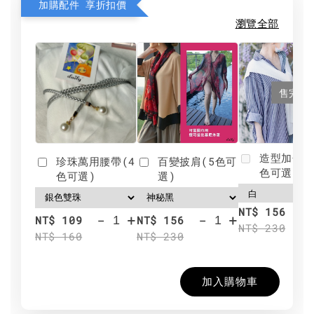
加購配件 享折扣價
瀏覽全部
售完
造型加分肩
珍珠萬用腰帶(4
百變披肩(5色可
色可選)
色可選)
選)
NT$ 156
-
+
-
+
NT$ 109
NT$ 156
NT$ 230
NT$ 160
NT$ 230
加入購物車