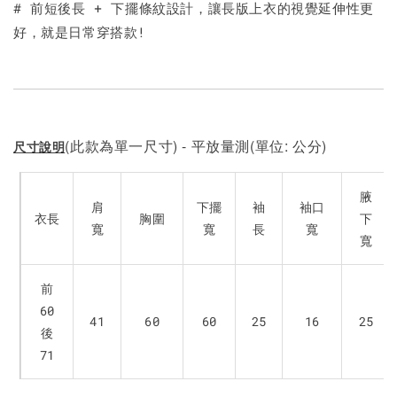
# 前短後長 + 下擺條紋設計，讓長版上衣的視覺延伸性更
好，就是日常穿搭款!
(此款為單一尺寸) - 平放量測(單位: 公分)
尺寸說明
腋
肩
下擺
袖
袖口
衣長
胸圍
下
寬
寬
長
寬
寬
前
60
41
60
60
25
16
25
後
71