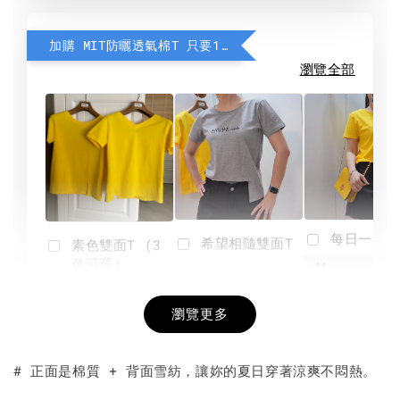
加購 MIT防曬透氣棉T 只要190元
瀏覽全部
每日一笑雙
希望相隨雙面T
素色雙面T (3
色可選)
-
NT$ 190
瀏覽更多
NT$ 450
-
+
-
+
NT$ 190
NT$ 190
NT$ 450
NT$ 450
# 正面是棉質 + 背面雪紡，讓妳的夏日穿著涼爽不悶熱。
加入購物車