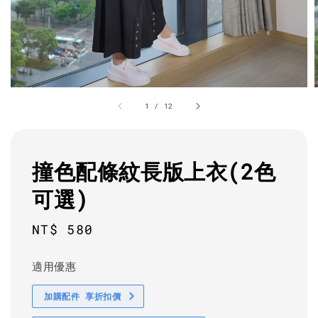
1
/
12
撞色配條紋長版上衣(2色
可選)
Regular
NT$ 580
price
適用優惠
加購配件 享折扣價