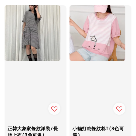
正韓大象家條紋洋裝/長
小貓打盹條紋棉T(3色可
版上衣(3色可選)
選)