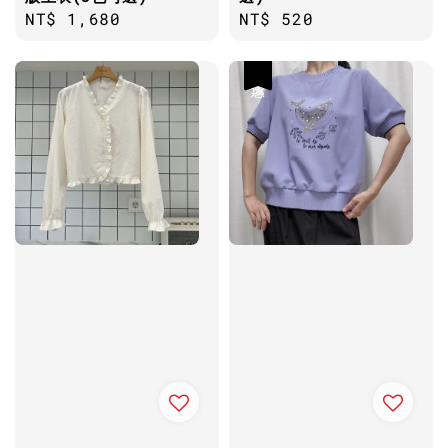
Regular
NT$ 1,680
Regular
NT$ 520
price
price
優惠