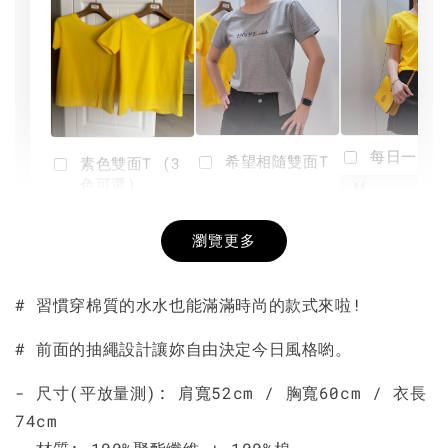
每日一笑雙
希望相隨雙面T
素色雙面T (3
色可選)
-
NT$ 190
瀏覽更多
NT$ 450
-
+
-
+
NT$ 190
NT$ 190
NT$ 450
NT$ 450
# 習慣穿棉質的水水也能滿滿時尚的款式來啦!
加入購物車
# 前面的抽繩設計讓妳自由決定今日風格喲。
- 尺寸(平放量測): 肩寬52cm /
胸寬60cm / 衣長
74cm