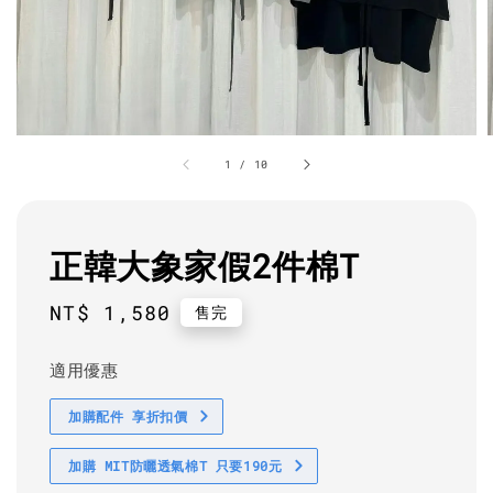
1
/
10
正韓大象家假2件棉T
Regular
NT$ 1,580
售完
price
適用優惠
加購配件 享折扣價
加購 MIT防曬透氣棉T 只要190元