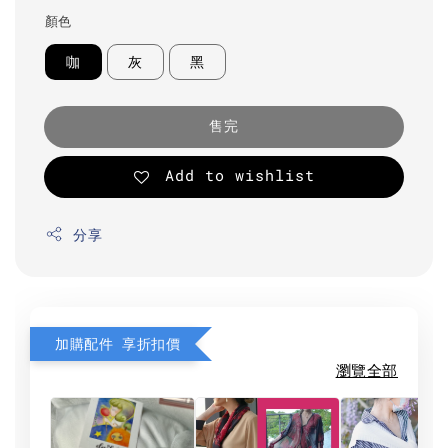
顏色
咖
灰
黑
售完
Add to wishlist
分享
加購配件 享折扣價
瀏覽全部