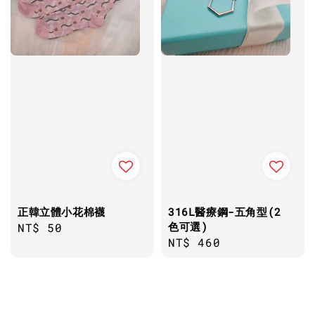
正韓立體小花棉襪
316L醫療鋼-五角型(2
色可選)
Regular
NT$ 50
Regular
NT$ 460
price
price