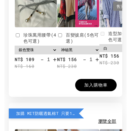
售完
造型加分肩
珍珠萬用腰帶(4
百變披肩(5色可
色可選)
色可選)
選)
NT$ 156
-
+
-
+
NT$ 109
NT$ 156
NT$ 230
NT$ 160
NT$ 230
加入購物車
加購 MIT防曬透氣棉T 只要190元
瀏覽全部