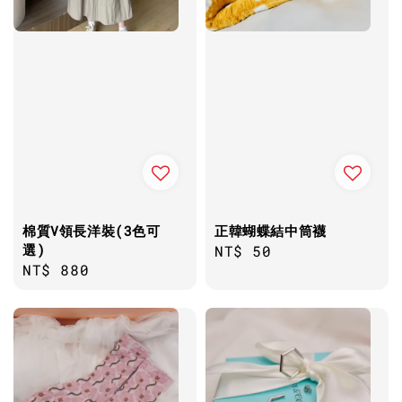
棉質V領長洋裝(3色可
正韓蝴蝶結中筒襪
選)
Regular
NT$ 50
Regular
NT$ 880
price
price