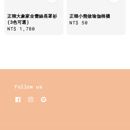
正韓大象家全蕾絲長罩衫
正韓小熊做瑜伽棉襪
(3色可選)
Regular
NT$ 50
Regular
NT$ 1,780
price
price
Follow us