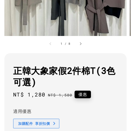
1
/
8
正韓大象家假2件棉T(3色
可選)
Sale
NT$ 1,280
Regular
優惠
NT$ 1,580
price
price
適用優惠
加購配件 享折扣價