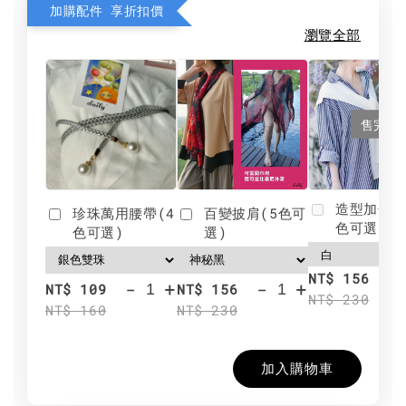
加購配件 享折扣價
瀏覽全部
售完
造型加分肩
珍珠萬用腰帶(4
百變披肩(5色可
色可選)
色可選)
選)
NT$ 156
-
+
-
+
NT$ 109
NT$ 156
NT$ 230
NT$ 160
NT$ 230
加入購物車