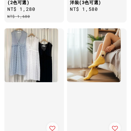
(2色可選)
洋裝(3色可選)
Sale
NT$ 1,280
Regular
Regular
NT$ 1,580
price
price
price
NT$ 1,680