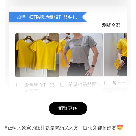
加購 MIT防曬透氣棉T 只要190元
瀏覽全部
每日一笑雙
希望相隨雙面T
素色雙面T (3
色可選)
-
NT$ 190
瀏覽更多
NT$ 450
-
+
-
+
NT$ 190
NT$ 190
NT$ 450
NT$ 450
#正韓大象家的設計就是簡約又大方，隨便穿都超好看