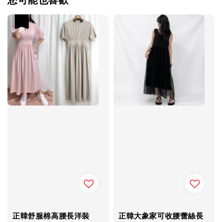
優惠
正韓舒服棉高腰長洋裝
正韓大象家可收腰蕾絲長