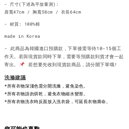
加入購物車
- 尺寸(下述為平放量測):
肩寬47cm / 胸寬58cm / 衣長64cm
- 材質: 100%棉
made in Korea
- 此商品為韓國進口預購款，下單後需等待10-15個工
作天。若與現貨款同時下單，需要等預購款到貨才會一起
寄出。
若想要先收到現貨款商品，請分開下單哦!
洗滌建議
*所有衣物深淺色需分開洗滌，避免染色。
*所有衣物請勿烘乾，避免衣物縮水變形。
*所有衣物洗衣時反面放入洗衣袋，可延長衣物壽命。
您可能也喜歡