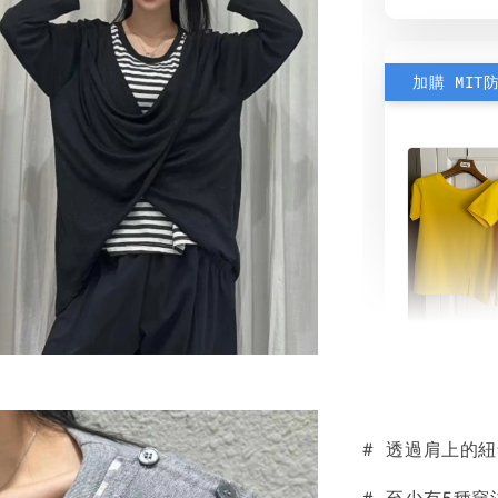
加購 MIT
素色雙
可選)
# 透過肩上的
NT$ 190
NT$ 450
# 至少有5種