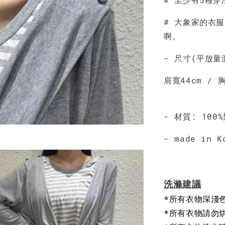
# 大象家的衣
啊。
- 尺寸(平放量
肩寬44cm / 
- 材質: 100
- made in K
洗滌建議
*所有衣物深淺
*所有衣物請勿