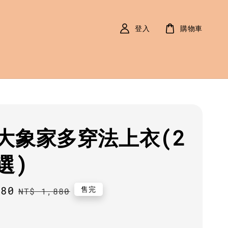
登入
購物車
大象家多穿法上衣(2
選)
580
Regular
售完
NT$ 1,880
price