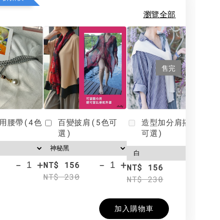
瀏覽全部
售完
用腰帶(4色
百變披肩(5色可
造型加分肩搭(4色
選)
可選)
-
+
-
+
NT$ 156
N
NT$ 156
NT$ 230
N
NT$ 230
加入購物車