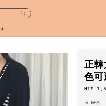
易典
正韓
色可
Sale
NT$ 1,
price
適用優惠