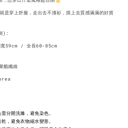
服就是穿上舒服，走出去不撞衫，摸上去質感滿滿的好貨
加入購物車
測):
胸寬59cm / 全長60-85cm
%聚酯纖維
orea
色需分開洗滌，避免染色。
烘乾，避免衣物縮水變形。