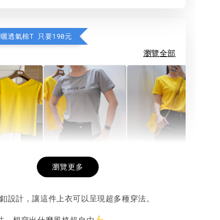
防曬透氣棉T 只要190元
瀏覽全部
希望相隨雙面T
每日一笑雙面T
面T (3色
瀏覽更多
紐釦設計，讓這件上衣可以呈現超多種穿法。
-
+
-
+
-
+
NT$ 190
NT$ 190
N
NT$ 450
NT$ 450
N
穿法，想穿出什麼風格超自由