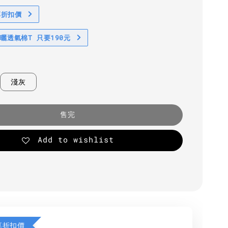
享折扣價
防曬透氣棉T 只要190元
淺灰
售完
Add to wishlist
享折扣價