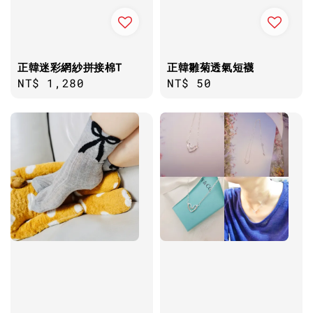
正韓迷彩網紗拼接棉T
正韓雛菊透氣短襪
Regular
NT$ 1,280
Regular
NT$ 50
price
price