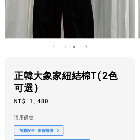
1
/
8
正韓大象家紐結棉T(2色
可選)
Regular
NT$ 1,480
price
適用優惠
加購配件 享折扣價