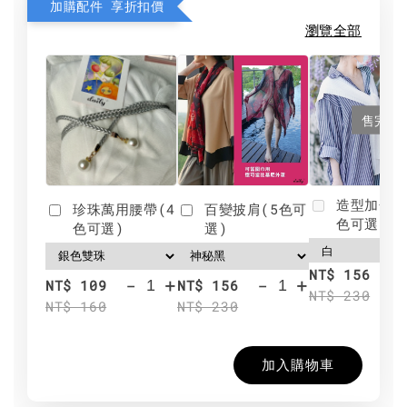
加購配件 享折扣價
瀏覽全部
售完
造型加分肩
珍珠萬用腰帶(4
百變披肩(5色可
色可選)
色可選)
選)
NT$ 156
-
+
-
+
NT$ 109
NT$ 156
NT$ 230
NT$ 160
NT$ 230
加入購物車