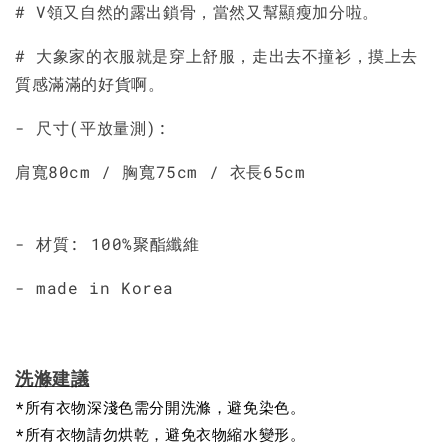
# V領又自然的露出鎖骨，當然又幫顯瘦加分啦。
# 大象家的衣服就是穿上舒服，走出去不撞衫，摸上去
質感滿滿的好貨啊。
- 尺寸(平放量測):
肩寬80cm / 胸寬75cm / 衣長65cm
- 材質: 100%聚酯纖維
- made in Korea
洗滌建議
*所有衣物深淺色需分開洗滌，避免染色。
*所有衣物請勿烘乾，避免衣物縮水變形。