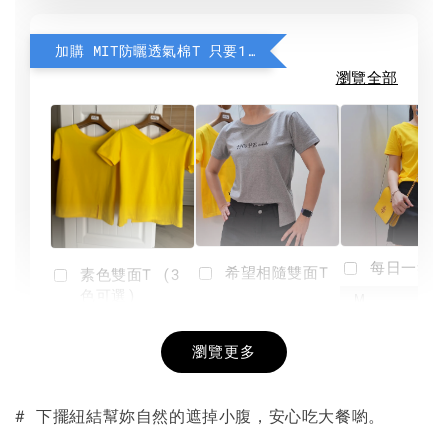
加購 MIT防曬透氣棉T 只要190元
瀏覽全部
每日一笑雙
希望相隨雙面T
素色雙面T (3
色可選)
-
NT$ 190
瀏覽更多
NT$ 450
-
+
-
+
NT$ 190
NT$ 190
NT$ 450
NT$ 450
# 下擺紐結幫妳自然的遮掉小腹，安心吃大餐喲。
加入購物車