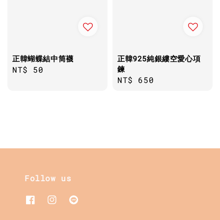
正韓蝴蝶結中筒襪
正韓925純銀縷空愛心項
鍊
Regular
NT$ 50
Regular
NT$ 650
price
price
Follow us