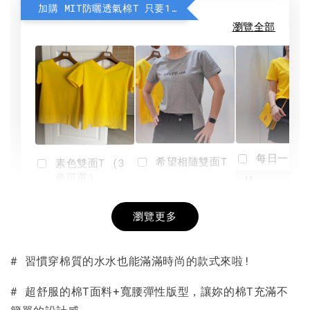
加購 MIT防曬透氣棉T 只要190元
瀏覽全部
每日一笑雙
希望相隨雙面T
素色雙面T (3
色可選)
-
NT$ 190
瀏覽更多
NT$ 450
-
+
-
+
NT$ 190
NT$ 190
NT$ 450
NT$ 450
# 習慣穿棉質的水水也能滿滿時尚的款式來啦!
加入購物車
# 超舒服的棉T面料+寬腰彈性版型，讓妳的棉T充滿不