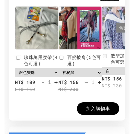
售完
造型加分肩
珍珠萬用腰帶(4
百變披肩(5色可
色可選)
色可選)
選)
NT$ 156
-
+
-
+
NT$ 109
NT$ 156
NT$ 230
NT$ 160
NT$ 230
加入購物車