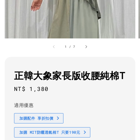
1
/
7
正韓大象家長版收腰純棉T
Regular
NT$ 1,380
price
適用優惠
加購配件 享折扣價
加購 MIT防曬透氣棉T 只要190元