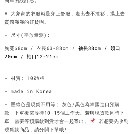
簡單的設計感。
# 大象家的衣服就是穿上舒服，走出去不撞衫，摸上去
質感滿滿的好貨啊。
- 尺寸(平放量測):
胸寬68cm / 衣長63-88cm /
袖長38cm / 領口
20cm / 袖口12-21cm
- 材質: 100%棉
- made in Korea
- 墨綠色是現貨不用等; 灰色/黑色為韓國進口預購
款，下單後需等待10-15個工作天。若與現貨款同時下
單，需要等預購款到貨才會一起寄出。
若想要先收到
現貨款商品，請分開下單哦!