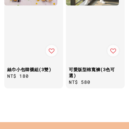
絲巾小包韓襪組(3雙)
可愛版型棉寬褲(3色可
選)
Regular
NT$ 180
Regular
NT$ 580
price
price