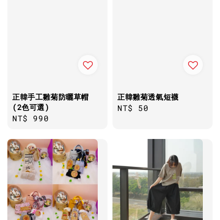
正韓手工雛菊防曬草帽
正韓雛菊透氣短襪
(2色可選)
Regular
NT$ 50
Regular
NT$ 990
price
price