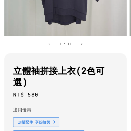
1
/
11
立體袖拼接上衣(2色可
選)
Regular
NT$ 580
price
適用優惠
加購配件 享折扣價