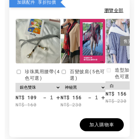
加購配件 享折扣價
瀏覽全部
售完
造型加分肩
珍珠萬用腰帶(4
百變披肩(5色可
色可選)
色可選)
選)
NT$ 156
-
+
-
+
NT$ 109
NT$ 156
NT$ 230
NT$ 160
NT$ 230
加入購物車