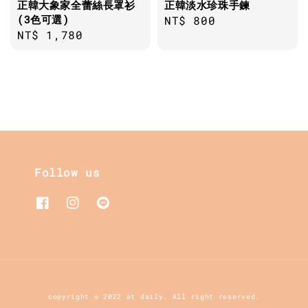
正韓大象家全蕾絲長罩衫
正韓淡水珍珠手鍊
(3色可選)
Regular
NT$ 800
Regular
NT$ 1,780
price
price
Follow us
copyright © 2022 at daily. All right reserved.