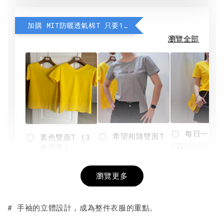
加購 MIT防曬透氣棉T 只要190元
瀏覽全部
每日一笑雙
希望相隨雙面T
素色雙面T (3
色可選)
-
NT$ 190
瀏覽更多
NT$ 450
-
+
-
+
NT$ 190
NT$ 190
NT$ 450
NT$ 450
# 手袖的立體設計，成為整件衣服的重點。
加入購物車