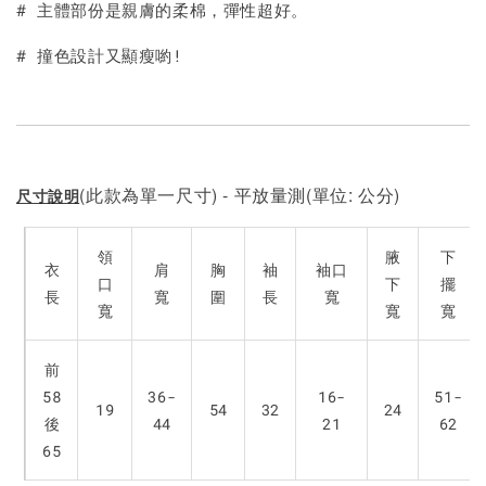
# 主體部份是親膚的柔棉，彈性超好。
# 撞色設計又顯瘦喲!
(此款為單一尺寸) - 平放量測(單位: 公分)
尺寸說明
領
腋
下
衣
肩
胸
袖
袖口
口
下
擺
長
寬
圍
長
寬
寬
寬
寬
前
58
36-
16-
51-
19
54
32
24
後
44
21
62
65