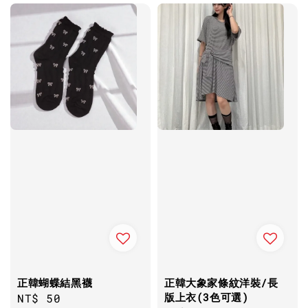
正韓蝴蝶結黑襪
正韓大象家條紋洋裝/長
版上衣(3色可選)
Regular
NT$ 50