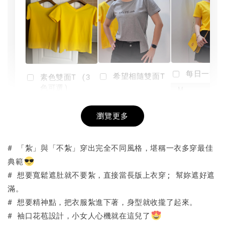
每日一笑雙
希望相隨雙面T
素色雙面T (3
色可選)
-
NT$ 190
瀏覽更多
NT$ 450
-
+
-
+
NT$ 190
NT$ 190
NT$ 450
NT$ 450
# 「紮」與「不紮」穿出完全不同風格，堪稱一衣多穿最佳
典範
加入購物車
# 想要寬鬆遮肚就不要紮，直接當長版上衣穿; 幫妳遮好遮
滿。
# 想要精神點，把衣服紮進下著，身型就收攏了起來。
# 袖口花苞設計，小女人心機就在這兒了