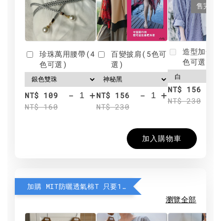
售完
造型加分肩
珍珠萬用腰帶(4
百變披肩(5色可
色可選)
色可選)
選)
NT$ 156
-
+
-
+
NT$ 109
NT$ 156
NT$ 230
NT$ 160
NT$ 230
加入購物車
加購 MIT防曬透氣棉T 只要190元
瀏覽全部