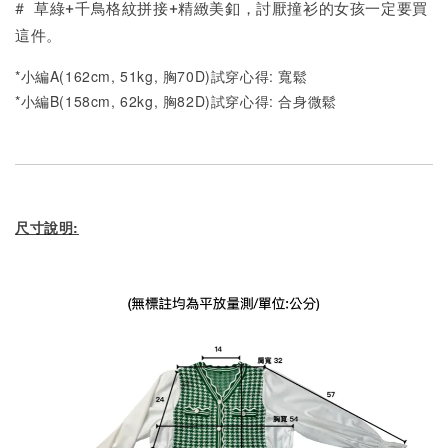
# 草綠+千鳥格紋拼接+精緻美釦，討厭撞衫的女孩一定要買
這件。
*小編A(162cm, 51kg, 胸70D)試穿心得: 寬鬆
*小編B(158cm, 62kg, 胸82D)試穿心得:
合身微鬆
尺寸說明: