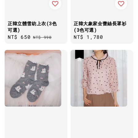
正韓立體雪紡上衣(3色
正韓大象家全蕾絲長罩衫
可選)
(3色可選)
Sale
NT$ 650
Regular
Regular
NT$ 1,780
NT$ 990
price
price
price
優惠