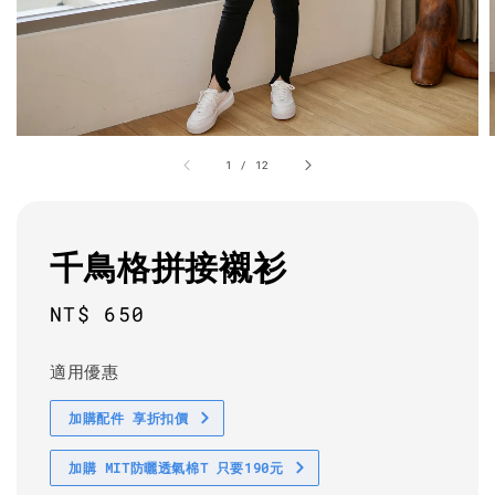
1
/
12
千鳥格拼接襯衫
Regular
NT$ 650
price
適用優惠
加購配件 享折扣價
加購 MIT防曬透氣棉T 只要190元