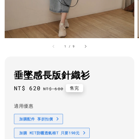
1
/
9
垂墜感長版針織衫
Sale
NT$ 620
Regular
售完
NT$ 680
price
price
適用優惠
加購配件 享折扣價
加購 MIT防曬透氣棉T 只要190元