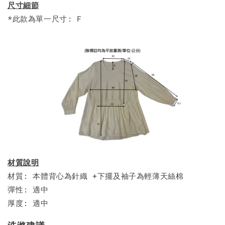
尺寸細節
*此款為單一尺寸: F
材質說明
材質: 本體背心為針織 +下擺及袖子為輕薄天絲棉
彈性: 適中
厚度: 適中