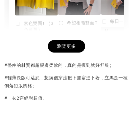
每日一笑雙
希望相隨雙面T
素色雙面T (3
色可選)
-
NT$ 190
瀏覽更多
NT$ 450
-
+
-
+
NT$ 190
NT$ 190
NT$ 450
NT$ 450
#整件的材質都超親膚柔軟的，真的是摸到就好舒服;
加入購物車
#輕薄長版可遮屁，想換個穿法把下擺塞進下著，立馬是一種
俐落短版風格;
#一衣2穿絕對超值。