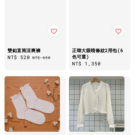
雙釦直筒涼爽褲
正韓大眼睛條紋2用包(6
色可選)
Sale
NT$ 520
Regular
NT$ 650
Regular
NT$ 1,350
price
price
price