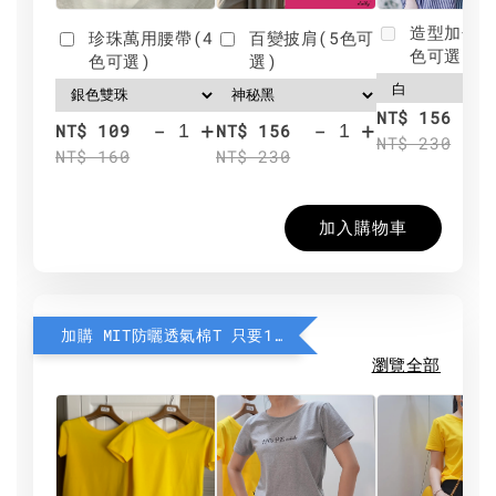
造型加分肩
珍珠萬用腰帶(4
百變披肩(5色可
色可選)
色可選)
選)
NT$ 156
-
+
-
+
NT$ 109
NT$ 156
NT$ 230
NT$ 160
NT$ 230
加入購物車
加購 MIT防曬透氣棉T 只要190元
瀏覽全部