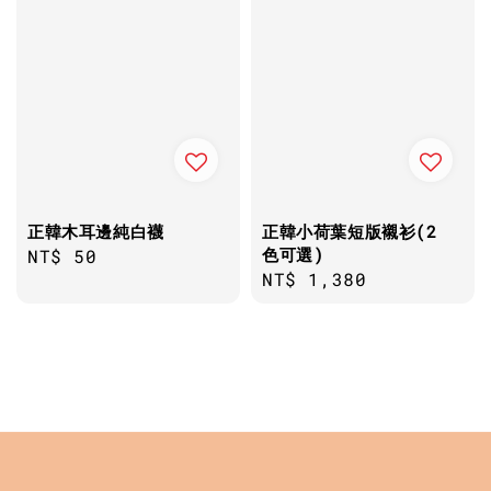
正韓木耳邊純白襪
正韓小荷葉短版襯衫(2
色可選)
Regular
NT$ 50
Regular
NT$ 1,380
price
price