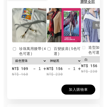
瀏覽全部
售完
造型加分肩
珍珠萬用腰帶(4
百變披肩(5色可
色可選)
色可選)
選)
NT$ 156
-
+
-
+
NT$ 109
NT$ 156
NT$ 230
NT$ 160
NT$ 230
加入購物車