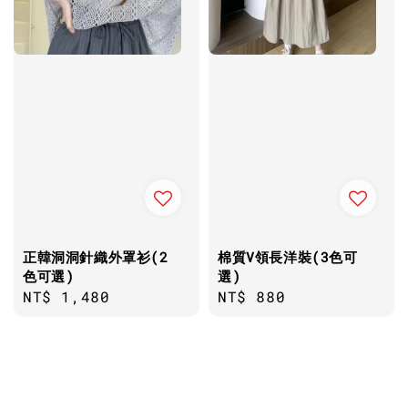
正韓洞洞針織外罩衫(2
棉質V領長洋裝(3色可
色可選)
選)
Regular
NT$ 1,480
Regular
NT$ 880
price
price