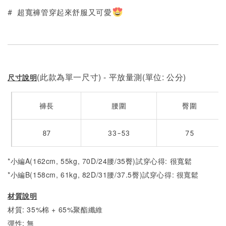
# 超寬褲管穿起來舒服又可愛
(此款為單一尺寸) - 平放量測(單位: 公分)
尺寸說明
褲長
腰圍
臀圍
87
33-53
75
*小編A(162cm, 55kg, 70D/24腰/35臀)試穿心得: 很寬鬆
*小編B(158cm, 61kg, 82D/31腰/37.5臀)試穿心得:
很寬鬆
材質說明
材質: 35%棉 + 65%聚酯纖維
彈性: 無