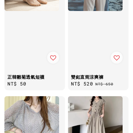
正韓雛菊透氣短襪
雙釦直筒涼爽褲
Regular
NT$ 50
Sale
NT$ 520
Regular
NT$ 650
price
price
price