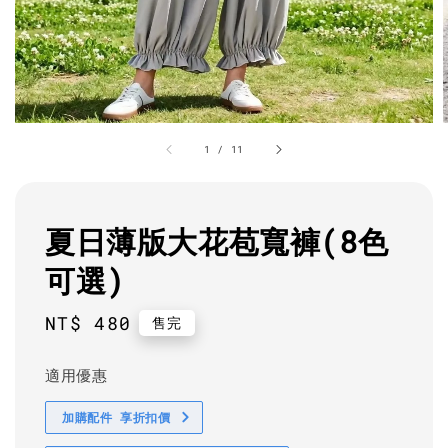
1
/
11
夏日薄版大花苞寬褲(8色
可選)
Regular
NT$ 480
售完
price
適用優惠
加購配件 享折扣價