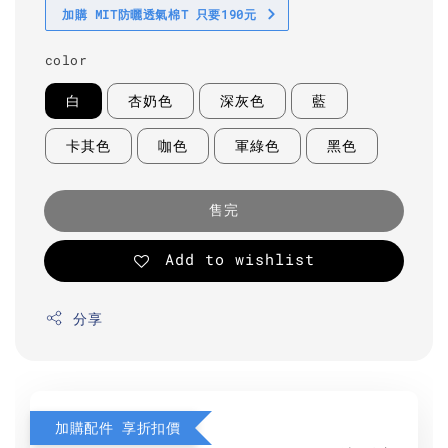
加購 MIT防曬透氣棉T 只要190元
color
白
杏奶色
深灰色
藍
卡其色
咖色
軍綠色
黑色
售完
Add to wishlist
分享
加購配件 享折扣價