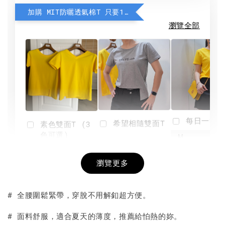
加購 MIT防曬透氣棉T 只要190元
瀏覽全部
每日一笑雙
希望相隨雙面T
素色雙面T (3
色可選)
-
NT$ 190
瀏覽更多
NT$ 450
-
+
-
+
NT$ 190
NT$ 190
NT$ 450
NT$ 450
# 全腰圍鬆緊帶，穿脫不用解釦超方便。
加入購物車
# 面料舒服，適合夏天的薄度，推薦給怕熱的妳。