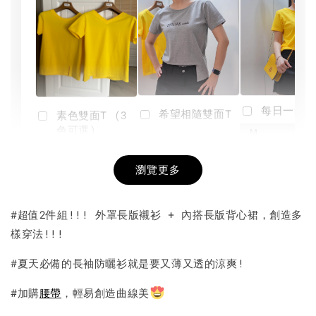
每日一笑雙
希望相隨雙面T
素色雙面T (3
色可選)
-
NT$ 190
瀏覽更多
NT$ 450
-
+
-
+
NT$ 190
NT$ 190
NT$ 450
NT$ 450
#超值2件組!!! 外罩長版襯衫 + 內搭長版背心裙，創造多
樣穿法!!!
加入購物車
#夏天必備的長袖防曬衫就是要又薄又透的涼爽!
#加購
腰帶
，輕易創造曲線美