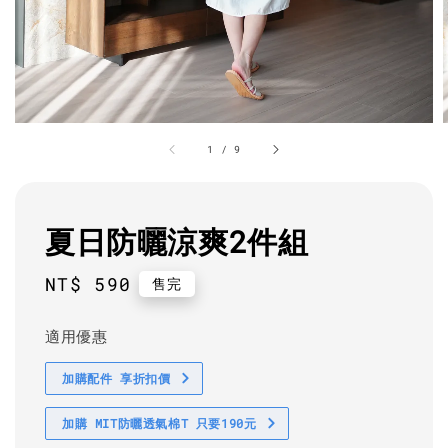
1
/
9
夏日防曬涼爽2件組
Regular
NT$ 590
售完
price
適用優惠
加購配件 享折扣價
加購 MIT防曬透氣棉T 只要190元