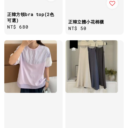
正韓方領bra top(2色
可選)
正韓立體小花棉襪
Regular
NT$ 680
Regular
NT$ 50
price
price
優惠