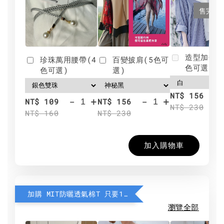
售完
造型加分肩
珍珠萬用腰帶(4
百變披肩(5色可
色可選)
色可選)
選)
NT$ 156
-
+
-
+
NT$ 109
NT$ 156
NT$ 230
NT$ 160
NT$ 230
加入購物車
加購 MIT防曬透氣棉T 只要190元
瀏覽全部