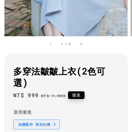
1
/
6
多穿法皺皺上衣(2色可
選)
Sale
NT$ 999
Regular
優惠
NT$ 1,088
price
price
適用優惠
加購配件 享折扣價