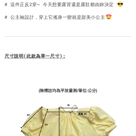
加入購物車
# 這件正反2穿~ 今天想要露背還是露肚都由妳決定
# 公主袖設計，穿上它搖身一變就是甜美小公主
尺寸說明(此款為單一尺寸):