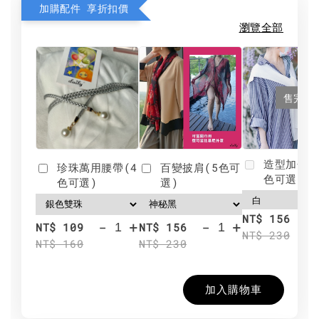
加購配件 享折扣價
瀏覽全部
售完
造型加分肩
珍珠萬用腰帶(4
百變披肩(5色可
色可選)
色可選)
選)
NT$ 156
-
+
-
+
NT$ 109
NT$ 156
NT$ 230
NT$ 160
NT$ 230
加入購物車