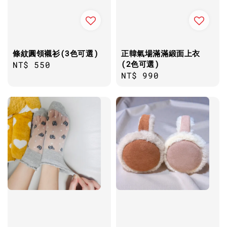
條紋圓領襯衫(3色可選)
正韓氣場滿滿緞面上衣
(2色可選)
Regular
NT$ 550
Regular
NT$ 990
price
price