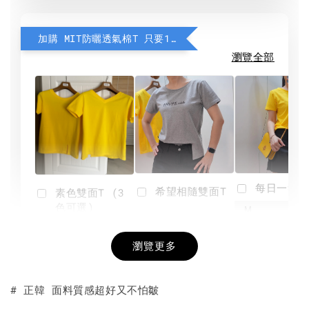
加購 MIT防曬透氣棉T 只要190元
瀏覽全部
每日一笑雙
希望相隨雙面T
素色雙面T (3
色可選)
-
NT$ 190
瀏覽更多
NT$ 450
-
+
-
+
NT$ 190
NT$ 190
NT$ 450
NT$ 450
# 正韓 面料質感超好又不怕皺