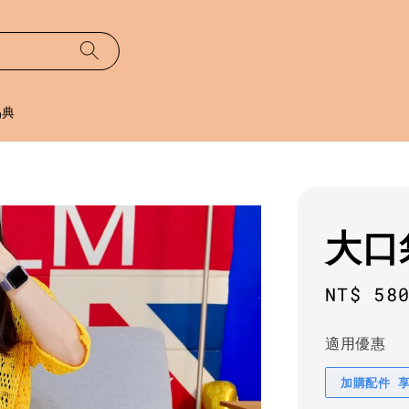
易典
大口
Regula
NT$ 58
price
適用優惠
加購配件 