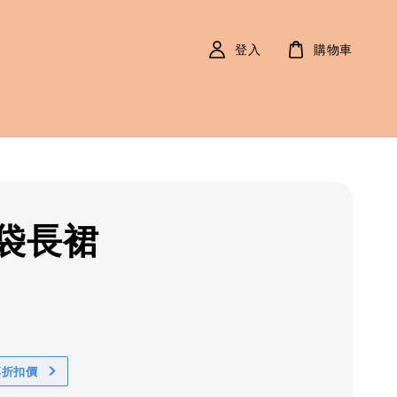
登入
購物車
袋長裙
r
0
享折扣價