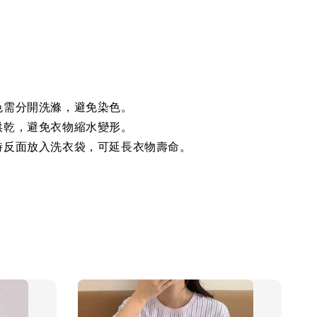
色需分開洗滌，避免染色。
烘乾，避免衣物縮水變形。
時反面放入洗衣袋，可延長衣物壽命。