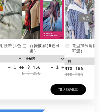
售完
用腰帶(4色
百變披肩(5色可
造型加分肩搭(4色
選)
可選)
-
+
-
+
NT$ 156
N
NT$ 156
NT$ 230
N
NT$ 230
加入購物車