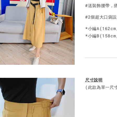
#送裝飾腰帶，
#2個超大口袋
*小編A(162c
*小編B(158c
尺寸說明
(此款為單一尺