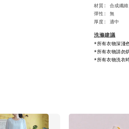
材質: 合成纖維
彈性: 無
厚度: 適中
洗滌建議
*所有衣物深淺
*所有衣物請勿
*所有衣物洗衣