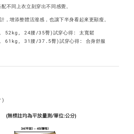
搭配不同上衣立刻穿出不同感覺。
設計，增添整體活潑感，也讓下半身看起來更顯瘦。
m, 52kg, 24腰/35臀)試穿心得: 太寬鬆
m, 61kg, 31腰/37.5臀)試穿心得: 合身舒服
寸)