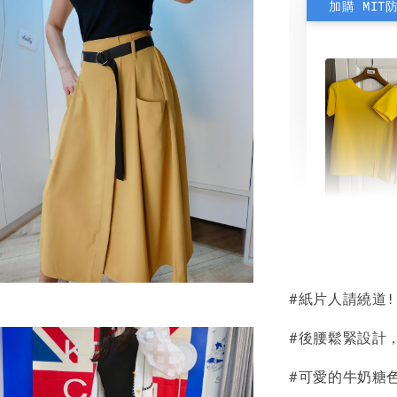
加購 MIT
素色雙
可選)
#紙片人請繞道
NT$ 190
NT$ 450
#後腰鬆緊設計
#可愛的牛奶糖