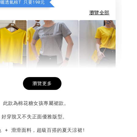
防曬透氣棉T 只要190元
瀏覽全部
希望相隨雙面T
每日一笑雙面T
面T (3色
瀏覽更多
! 此款為棉花糖女孩專屬裙款。
-
+
-
+
-
+
NT$ 190
NT$ 190
N
NT$ 450
NT$ 450
N
，好穿脫又不失正面優雅版型。
色 + 滑滑面料，超級百搭的夏天涼裙!
加入購物車