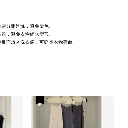
色需分開洗滌，避免染色。
烘乾，避免衣物縮水變形。
時反面放入洗衣袋，可延長衣物壽命。
優惠