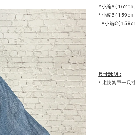
*小編A(162c
*小編B(159c
*小編C(158c
尺寸說明:
*此款為單一尺寸