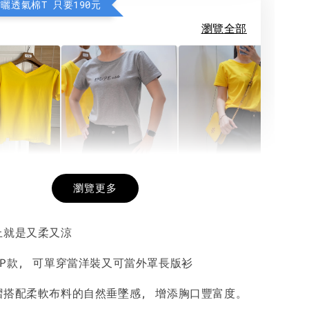
防曬透氣棉T 只要190元
瀏覽全部
希望相隨雙面T
每日一笑雙面T
面T (3色
瀏覽更多
上就是又柔又涼
-
+
-
+
-
+
NT$ 190
NT$ 190
N
NT$ 450
NT$ 450
N
CP款, 可單穿當洋裝又可當外罩長版衫
摺搭配柔軟布料的自然垂墜感, 增添胸口豐富度。
加入購物車