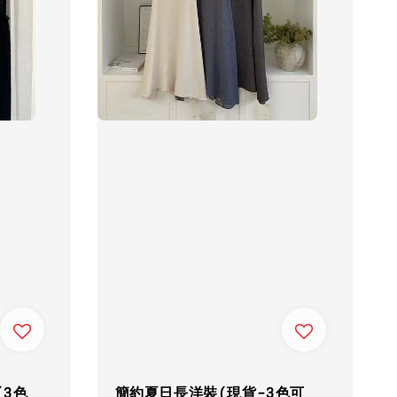
3色
簡約夏日長洋裝(現貨-3色可