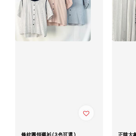
條紋圓領襯衫(3色可選)
正韓大