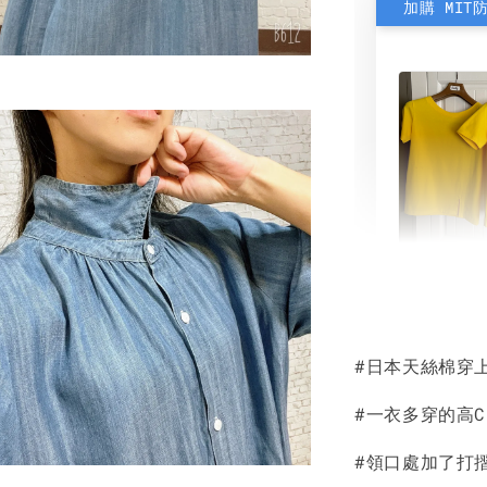
加購 MIT
素色雙
可選)
#日本天絲棉穿
NT$ 190
NT$ 450
#一衣多穿的高
#領口處加了打