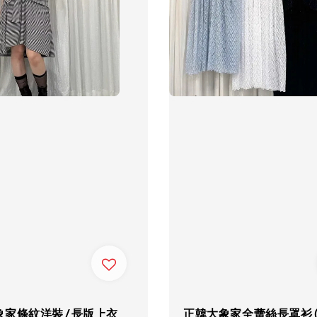
象家條紋洋裝/長版上衣
正韓大象家全蕾絲長罩衫(