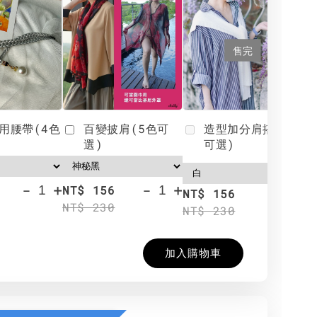
售完
用腰帶(4色
百變披肩(5色可
造型加分肩搭(4色
選)
可選)
-
+
-
+
NT$ 156
N
NT$ 156
NT$ 230
N
NT$ 230
加入購物車