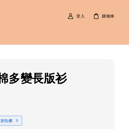
登入
購物車
棉多變長版衫
r
0
享折扣價