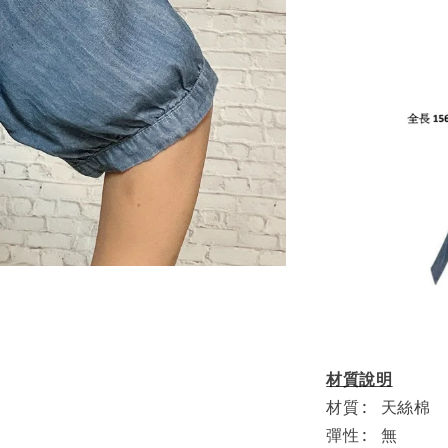
材質說明
材質: 天絲棉
彈性: 無