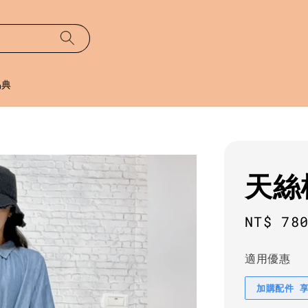
易典
天絲
Regula
NT$ 78
price
適用優惠
加購配件 