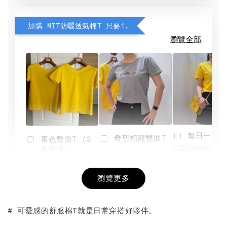
加購 MIT防曬透氣棉T 只要190元
瀏覽全部
每日一笑雙
希望相隨雙面T
素色雙面T (3
色可選)
-
NT$ 190
瀏覽更多
NT$ 450
-
+
-
+
NT$ 190
NT$ 190
NT$ 450
NT$ 450
# 可愛感的舒服棉T就是日常穿搭好夥伴。
加入購物車