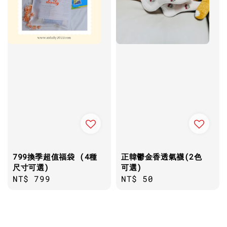
799換季超值福袋 (4種
正韓鬱金香透氣襪(2色
尺寸可選)
可選)
Regular
NT$ 799
Regular
NT$ 50
price
price