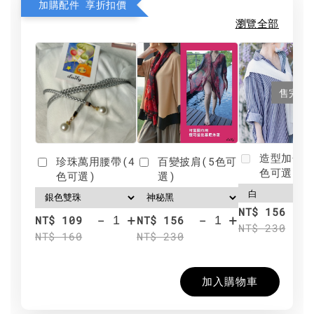
加購配件 享折扣價
瀏覽全部
售完
造型加分肩
珍珠萬用腰帶(4
百變披肩(5色可
色可選)
色可選)
選)
NT$ 156
-
+
-
+
NT$ 109
NT$ 156
NT$ 230
NT$ 160
NT$ 230
加入購物車