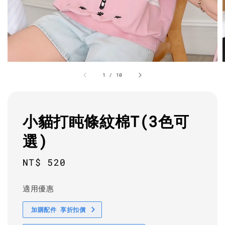
1
/
10
小貓打盹條紋棉T(3色可
選)
Regular
NT$ 520
price
適用優惠
加購配件 享折扣價