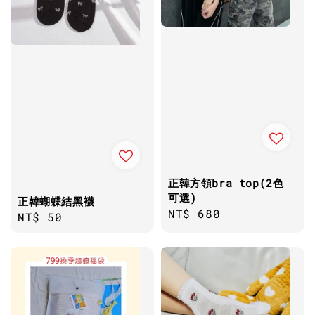
正韓方領bra top(2色
可選)
正韓蝴蝶結黑襪
Regular
NT$ 680
Regular
NT$ 50
price
price