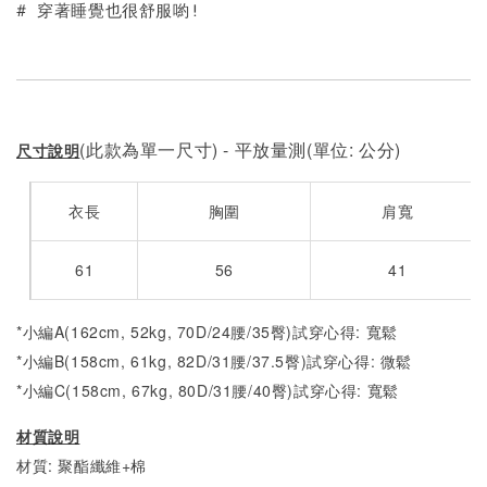
# 穿著睡覺也很舒服喲!
(此款為單一尺寸) - 平放量測(單位: 公分)
尺寸說明
衣長
胸圍
肩寬
61
56
41
*小編A(162cm, 52kg, 70D/24腰/35臀)試穿心得: 寬鬆
*小編B(158cm, 61kg, 82D/31腰/37.5臀)試穿心得: 微鬆
*小編C(158cm, 67kg, 80D/31腰/40臀)試穿心得: 寬鬆
材質說明
材質: 聚酯纖維+棉