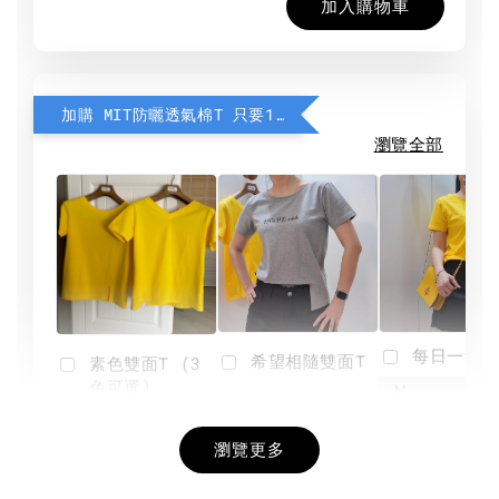
加入購物車
加購 MIT防曬透氣棉T 只要190元
瀏覽全部
每日一笑雙
希望相隨雙面T
素色雙面T (3
色可選)
-
NT$ 190
瀏覽更多
NT$ 450
-
+
-
+
NT$ 190
NT$ 190
NT$ 450
NT$ 450