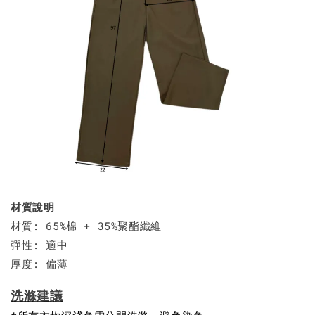
材質說明
材質: 65%棉 + 35%聚酯纖維
彈性: 適中
厚度: 偏薄
洗滌建議