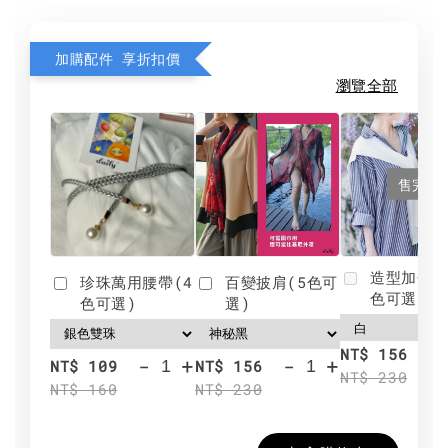
加購配件 享折扣價
瀏覽全部
售完
造型加分肩
珍珠萬用腰帶(4
百變披肩(5色可
色可選)
色可選)
選)
NT$ 156
-
+
-
+
NT$ 109
NT$ 156
NT$ 230
NT$ 160
NT$ 230