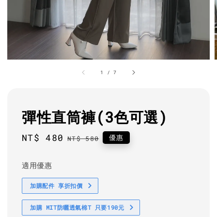
1
/
7
彈性直筒褲(3色可選)
Sale
NT$ 480
Regular
優惠
NT$ 580
price
price
適用優惠
加購配件 享折扣價
加購 MIT防曬透氣棉T 只要190元