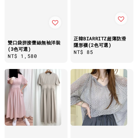
正韓BIARRITZ超薄防滑
雙口袋拼接蕾絲無袖洋裝
隱形襪(2色可選)
(3色可選)
Regular
NT$ 85
Regular
NT$ 1,580
price
price
優惠