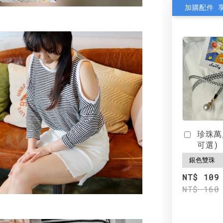
加購配件 
珍珠萬
可選)
NT$ 109
NT$ 160