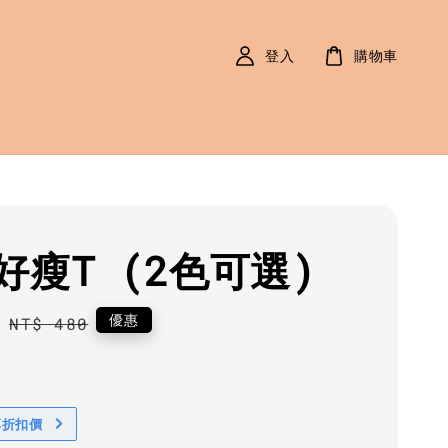
登入
購物車
好瘦T (2色可選)
0
Regular
優惠
NT$ 480
price
享折扣價