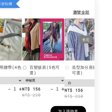
享折扣價
瀏覽全部
售完
用腰帶(4色
百變披肩(5色可
造型加分肩搭(4色
選)
可選)
-
+
-
+
NT$ 156
N
NT$ 156
NT$ 230
N
NT$ 230
加入購物車