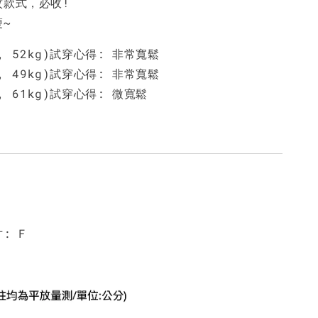
紋款式，必收!
NT$ 450
NT$ 450
N
瘦~
m, 52kg)試穿心得: 非常寬鬆
加入購物車
m, 49kg)試穿心得: 非常寬鬆
m, 61kg)試穿心得: 微寬鬆
: F