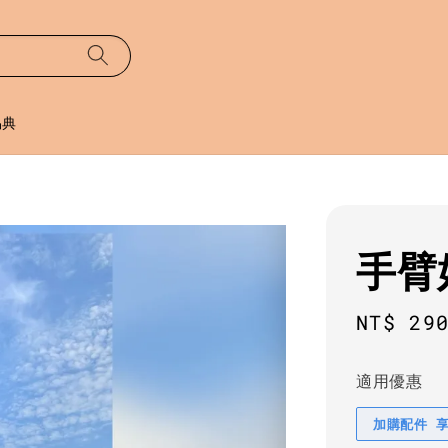
易典
手臂
Sale
NT$ 29
price
適用優惠
加購配件 