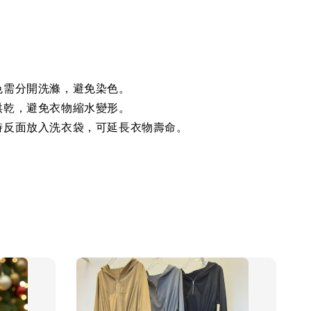
色需分開洗滌，避免染色。
烘乾，避免衣物縮水變形。
時反面放入洗衣袋，可延長衣物壽命。