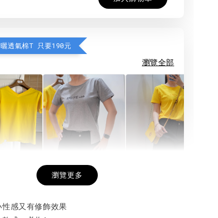
防曬透氣棉T 只要190元
瀏覽全部
希望相隨雙面T
每日一笑雙面T
面T (3色
瀏覽更多
小性感又有修飾效果
-
+
-
+
-
+
NT$ 190
NT$ 190
N