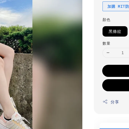
加購 MIT
顏色
黑條紋
數量
分享