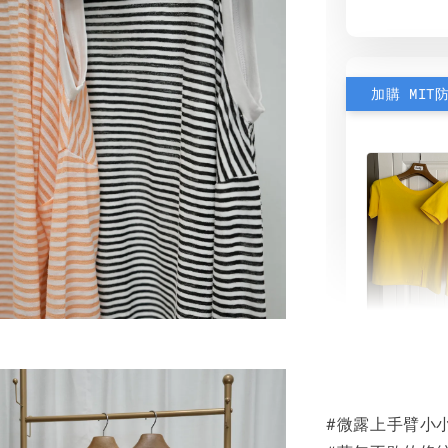
加購 MIT
素色雙
可選)
#微露上手臂小
NT$ 190