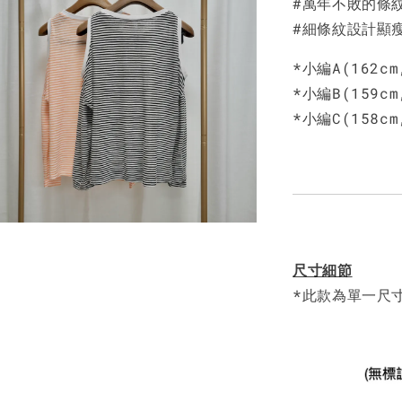
#萬年不敗的條
NT$ 450
#細條紋設計顯
*小編A(162c
*小編B(159c
*小編C(158c
尺寸細節
*此款為單一尺寸