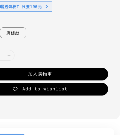
防曬透氣棉T 只要190元
膚條紋
加入購物車
Add to wishlist