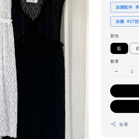
加購配件 
加購 MIT
顏色
藍
數量
分享