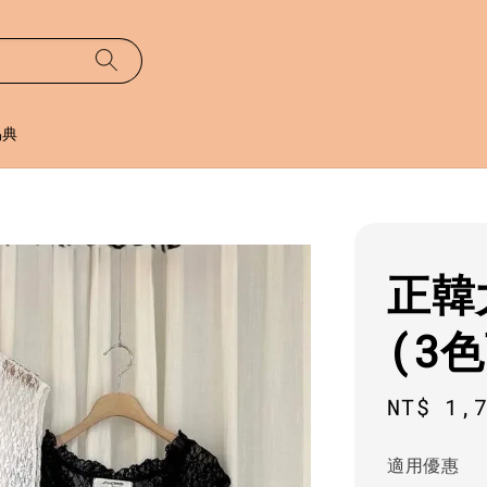
易典
正韓
(3
Regula
NT$ 1,
price
適用優惠