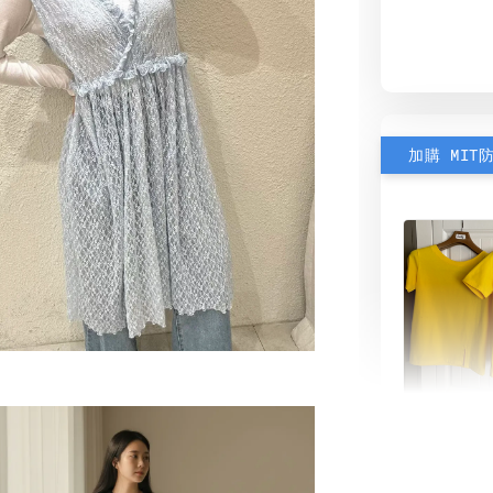
加購 MIT
素色雙
可選)