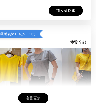
加入購物車
防曬透氣棉T 只要190元
瀏覽全部
希望相隨雙面T
每日一笑雙面T
面T (3色
瀏覽更多