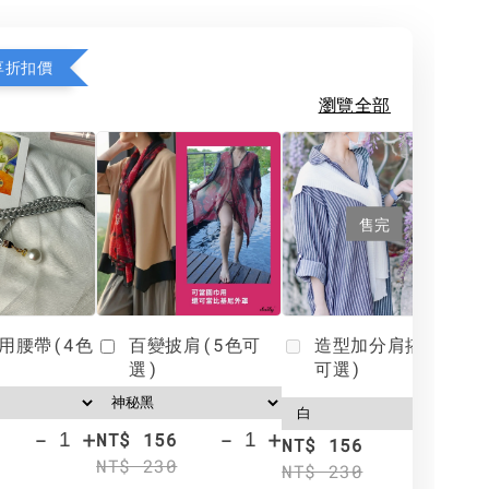
享折扣價
瀏覽全部
售完
用腰帶(4色
百變披肩(5色可
造型加分肩搭(4色
選)
可選)
-
+
-
+
NT$ 156
N
NT$ 156
NT$ 230
N
NT$ 230