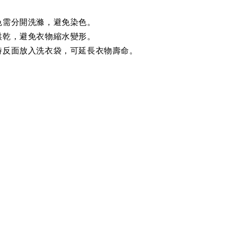
色需分開洗滌，避免染色。
烘乾，避免衣物縮水變形。
時反面放入洗衣袋，可延長衣物壽命。