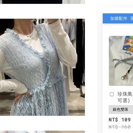
加購配件 
珍珠萬
可選)
NT$ 109
NT$ 160