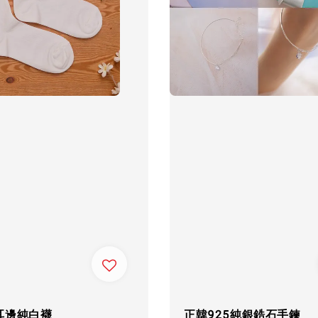
耳邊純白襪
正韓925純銀鋯石手鍊