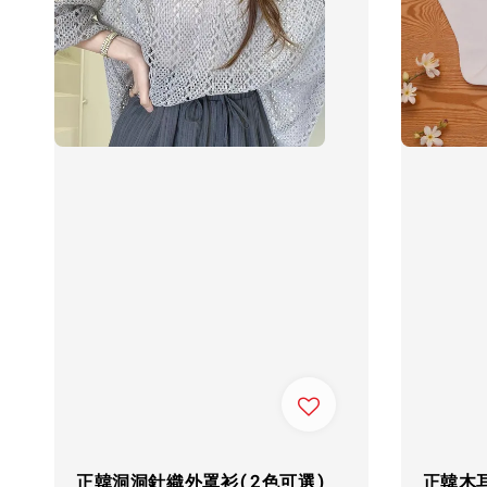
正韓洞洞針織外罩衫(2色可選)
正韓木