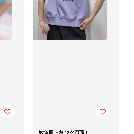
鯨魚圖上衣(2色可選)