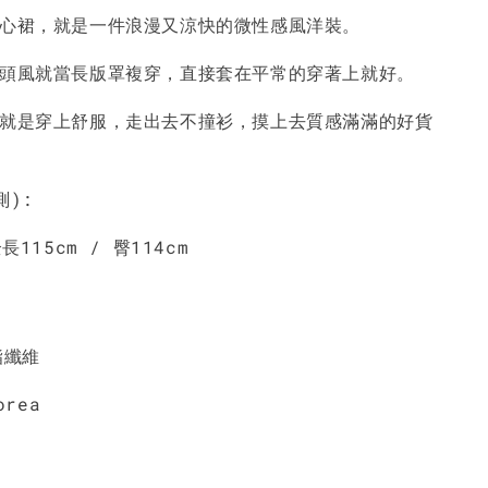
背心裙，就是一件浪漫又涼快的微性感風洋裝。
-
+
-
+
-
+
NT$ 190
NT$ 190
N
NT$ 450
NT$ 450
N
街頭風就當長版罩複穿，直接套在平常的穿著上就好。
服就是穿上舒服，走出去不撞衫，摸上去質感滿滿的好貨
加入購物車
測):
長115cm / 臀114cm
酯纖維
orea