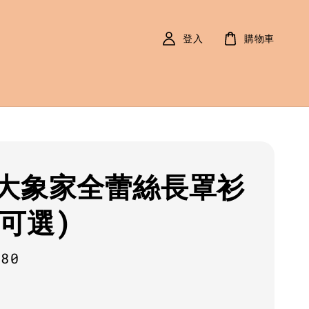
登入
購物車
大象家全蕾絲長罩衫
色可選)
r
780