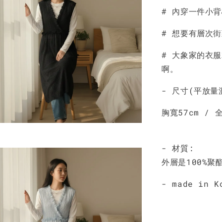
# 內穿一件小
NT$ 190
NT$ 450
# 想要有層次
# 大象家的衣
啊。
- 尺寸(平放量
胸寬57cm / 全
- 材質:
外層是100%聚
- made in K