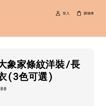
登入
購物車
大象家條紋洋裝/長
衣(3色可選)
r
680