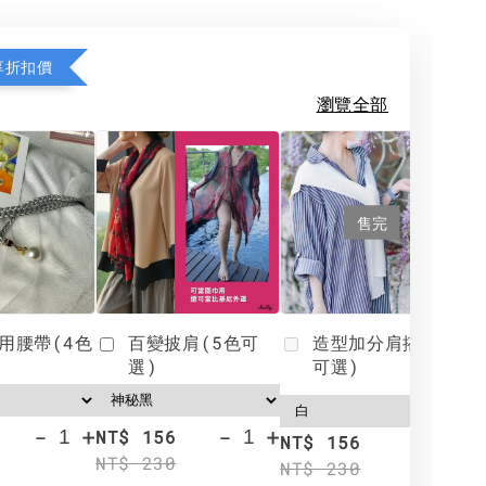
享折扣價
瀏覽全部
售完
用腰帶(4色
百變披肩(5色可
造型加分肩搭(4色
選)
可選)
-
+
-
+
NT$ 156
N
NT$ 156
NT$ 230
N
NT$ 230