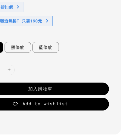
享折扣價
防曬透氣棉T 只要190元
黑條紋
藍條紋
加入購物車
Add to wishlist