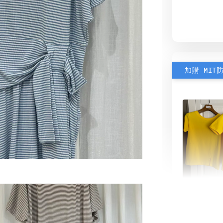
加購 MIT
素色雙
可選)