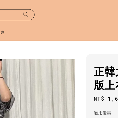
易典
正韓
版上
Regula
NT$ 1,
price
適用優惠