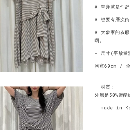
# 單穿就是件
NT$ 190
NT$ 450
# 想要有層次
# 大象家的衣
啊。
- 尺寸(平放量
胸寬69cm / 全
- 材質:
外層是50%聚酯
- made in K