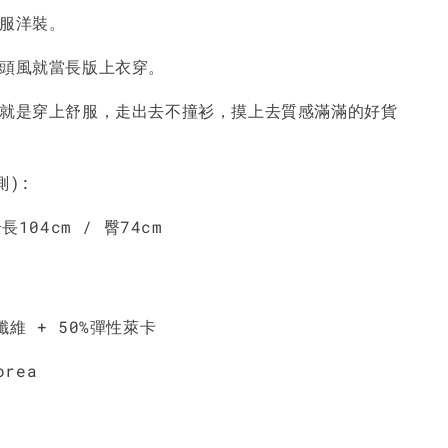
舒服洋裝。
-
+
-
+
-
+
NT$ 190
NT$ 190
N
NT$ 450
NT$ 450
N
街頭風就當長版上衣穿。
服就是穿上舒服，走出去不撞衫，摸上去質感滿滿的好貨
加入購物車
測):
長104cm / 臀74cm
纖維 + 50%彈性萊卡
orea