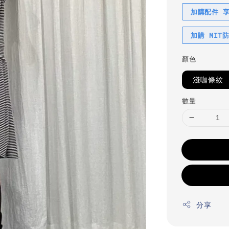
加購配件 
加購 MIT
顏色
淺咖條紋
數量
分享