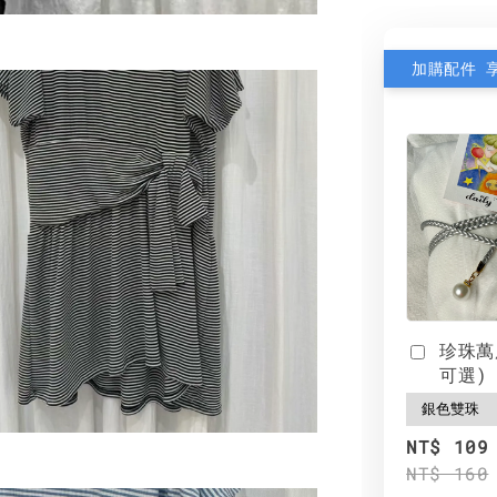
加購配件 
珍珠萬
可選)
NT$ 109
NT$ 160