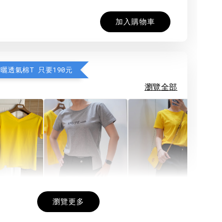
加入購物車
防曬透氣棉T 只要190元
瀏覽全部
希望相隨雙面T
每日一笑雙面T
面T (3色
瀏覽更多