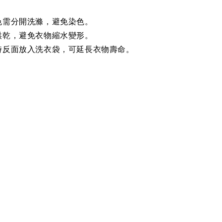
色需分開洗滌，避免染色。
烘乾，避免衣物縮水變形。
時反面放入洗衣袋，可延長衣物壽命。