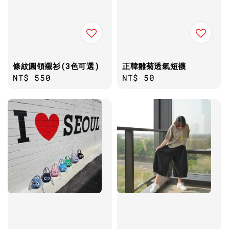
條紋圓領襯衫(3色可選)
正韓雛菊透氣短襪
Regular
NT$ 550
Regular
NT$ 50
price
price