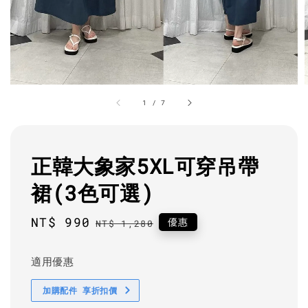
1
/
7
正韓大象家5XL可穿吊帶
裙(3色可選)
Sale
NT$ 990
Regular
優惠
NT$ 1,280
price
price
適用優惠
加購配件 享折扣價