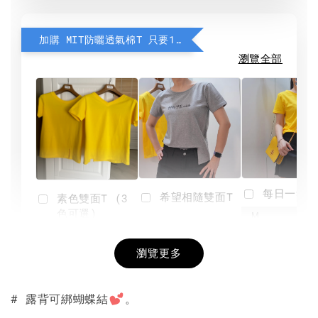
加購 MIT防曬透氣棉T 只要190元
瀏覽全部
每日一笑雙
希望相隨雙面T
素色雙面T (3
色可選)
-
NT$ 190
瀏覽更多
NT$ 450
-
+
-
+
NT$ 190
NT$ 190
NT$ 450
NT$ 450
# 露背可綁蝴蝶結
。