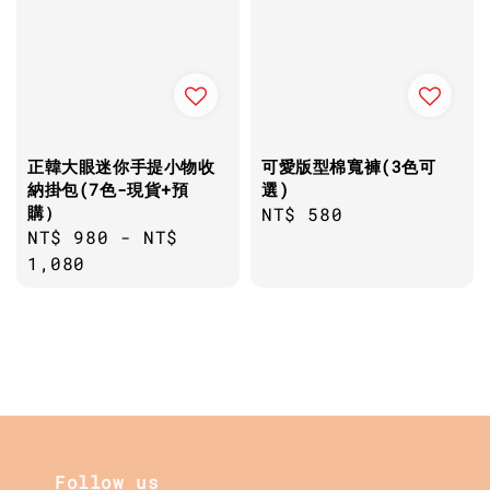
正韓大眼迷你手提小物收
可愛版型棉寬褲(3色可
納掛包(7色-現貨+預
選)
購）
Regular
NT$ 580
Regular
NT$ 980
-
NT$
price
price
1,080
Follow us