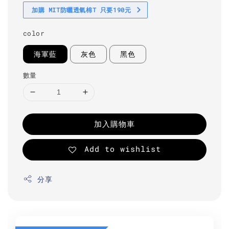
加購 MIT防曬透氣棉T 只要190元
color
海軍藍
灰色
黑色
數量
加入購物車
Add to wishlist
分享