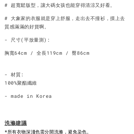
加入購物車
# 超寬鬆版型，讓大碼女孩也能穿得清涼又好看。
# 大象家的衣服就是穿上舒服，走出去不撞衫，摸上去
質感滿滿的好貨啊。
- 尺寸(平放量測):
胸寬64cm / 全長119cm / 臀86cm
- 材質:
100%聚酯纖維
- made in Korea
洗滌建議
*所有衣物深淺色需分開洗滌，避免染色。