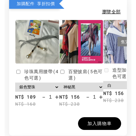
加購配件 享折扣價
瀏覽全部
售完
造型加分肩
珍珠萬用腰帶(4
百變披肩(5色可
色可選)
色可選)
選)
NT$ 156
-
+
-
+
NT$ 109
NT$ 156
NT$ 230
NT$ 160
NT$ 230
加入購物車