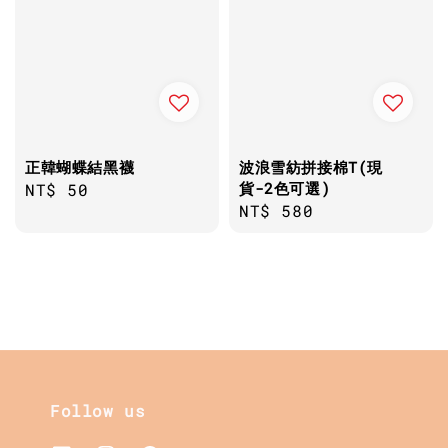
正韓蝴蝶結黑襪
波浪雪紡拼接棉T(現
貨-2色可選)
Regular
NT$ 50
Regular
NT$ 580
price
price
Follow us