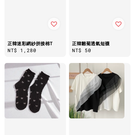
正韓迷彩網紗拼接棉T
正韓雛菊透氣短襪
Regular
NT$ 1,280
Regular
NT$ 50
price
price