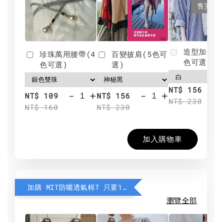
售完
造型加分肩
珍珠萬用腰帶(4
百變披肩(5色可
色可選)
色可選)
選)
NT$ 156
-
+
-
+
NT$ 109
NT$ 156
NT$ 230
NT$ 160
NT$ 230
加入購物車
加購 MIT防曬透氣棉T 只要190元
瀏覽全部