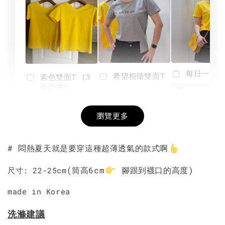
每日一笑雙
希望相隨雙面T
素色雙面T (3
色可選)
-
NT$ 190
瀏覽更多
NT$ 450
-
+
-
+
NT$ 190
NT$ 190
NT$ 450
NT$ 450
# 悶熱夏天就是要穿這種超薄透氣的款式啊
加入購物車
(筒高6cm
腳跟到襪口的高度)
尺寸: 22-25cm
made in Korea
洗滌建議