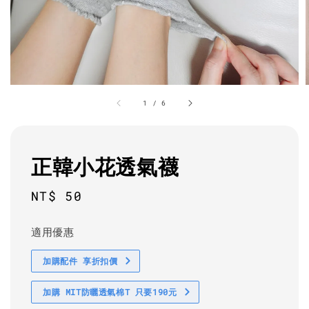
1
/
6
正韓小花透氣襪
Regular
NT$ 50
price
適用優惠
加購配件 享折扣價
加購 MIT防曬透氣棉T 只要190元