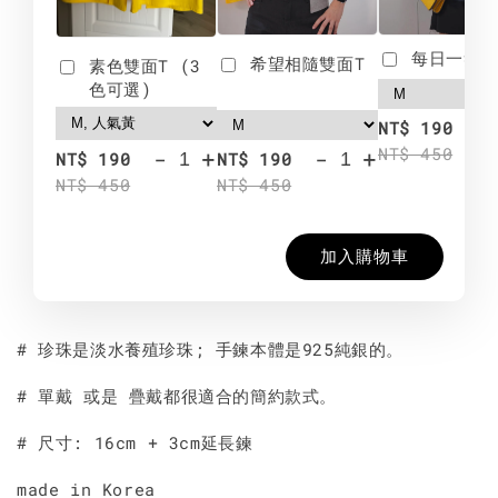
每日一笑雙
希望相隨雙面T
素色雙面T (3
色可選)
-
NT$ 190
NT$ 450
-
+
-
+
NT$ 190
NT$ 190
NT$ 450
NT$ 450
加入購物車
# 珍珠是淡水養殖珍珠; 手鍊本體是925純銀的。
# 單戴 或是 疊戴都很適合的簡約款式。
# 尺寸: 16cm + 3cm延長鍊
made in Korea