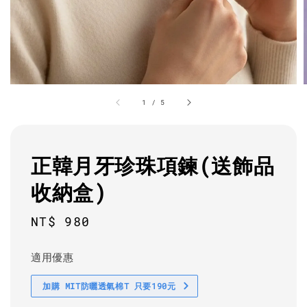
1
/
5
正韓月牙珍珠項鍊(送飾品
收納盒)
Regular
NT$ 980
price
適用優惠
加購 MIT防曬透氣棉T 只要190元