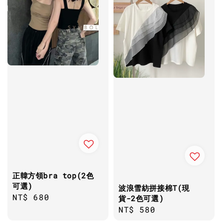
正韓方領bra top(2色
可選)
波浪雪紡拼接棉T(現
Regular
NT$ 680
貨-2色可選)
price
Regular
NT$ 580
price