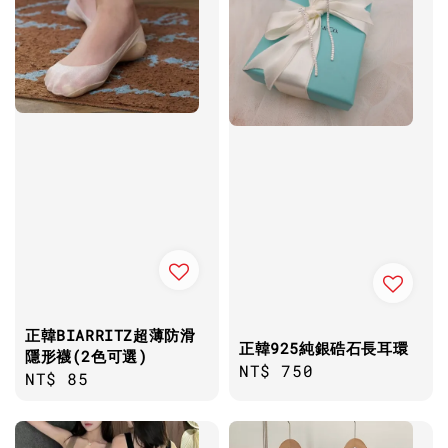
正韓BIARRITZ超薄防滑
正韓925純銀硞石長耳環
隱形襪(2色可選)
Regular
NT$ 750
Regular
NT$ 85
price
price