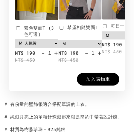
每日一笑雙
希望相隨雙面T
素色雙面T (3
色可選)
-
NT$ 190
NT$ 450
-
+
-
+
NT$ 190
NT$ 190
NT$ 450
NT$ 450
加入購物車
# 有份量的墜飾很適合搭配單調的上衣。
# 純銀月亮上的單顆針珠戴起來就是簡約中帶著設計感。
# 材質為樹脂珍珠＋925純銀