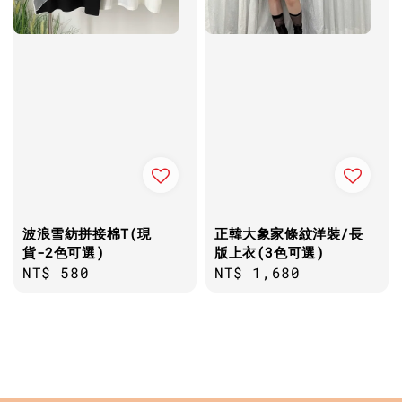
波浪雪紡拼接棉T(現
正韓大象家條紋洋裝/長
貨-2色可選)
版上衣(3色可選)
Regular
NT$ 580
Regular
NT$ 1,680
price
price