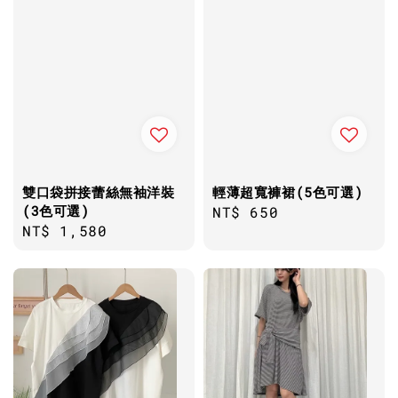
雙口袋拼接蕾絲無袖洋裝
輕薄超寬褲裙(5色可選)
(3色可選)
Regular
NT$ 650
Regular
NT$ 1,580
price
price