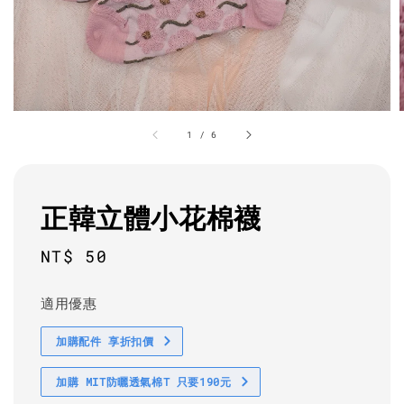
1
/
6
正韓立體小花棉襪
Regular
NT$ 50
price
適用優惠
加購配件 享折扣價
加購 MIT防曬透氣棉T 只要190元