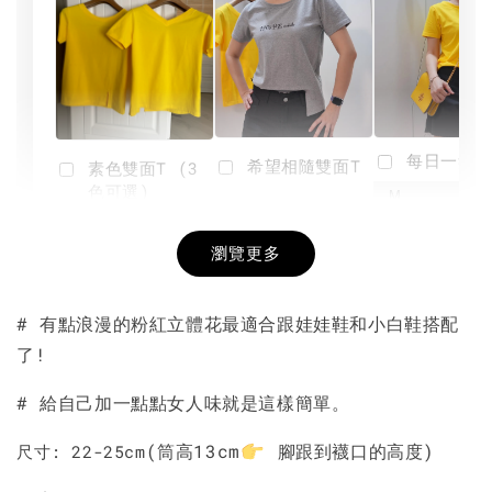
每日一笑雙
希望相隨雙面T
素色雙面T (3
色可選)
-
NT$ 190
瀏覽更多
NT$ 450
-
+
-
+
NT$ 190
NT$ 190
NT$ 450
NT$ 450
# 有點浪漫的粉紅立體花最適合跟娃娃鞋和小白鞋搭配
了!
加入購物車
# 給自己加一點點女人味就是這樣簡單。
(筒高13cm
腳跟到襪口的高度)
尺寸: 22-25cm