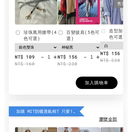
售完
造型加分肩
珍珠萬用腰帶(4
百變披肩(5色可
色可選)
色可選)
選)
NT$ 156
-
+
-
+
NT$ 109
NT$ 156
NT$ 230
NT$ 160
NT$ 230
加入購物車
加購 MIT防曬透氣棉T 只要190元
瀏覽全部