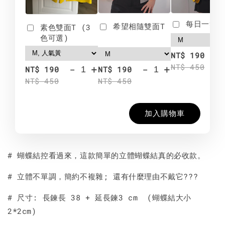
每日一笑雙
希望相隨雙面T
素色雙面T (3
色可選)
-
NT$ 190
NT$ 450
-
+
-
+
NT$ 190
NT$ 190
NT$ 450
NT$ 450
加入購物車
# 蝴蝶結控看過來，這款簡單的立體蝴蝶結真的必收款。
# 立體不單調，簡約不複雜; 還有什麼理由不戴它???
# 尺寸: 長鍊長 38 + 延長鍊3 cm (蝴蝶結大小
2*2cm)