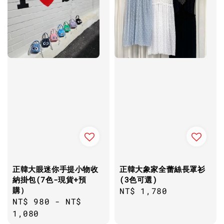
正韓大眼迷你手提小物收
正韓大象家全蕾絲長罩衫
納掛包(7色-現貨+預
(3色可選)
購）
Regular
NT$ 1,780
Regular
NT$ 980
-
NT$
price
price
1,080