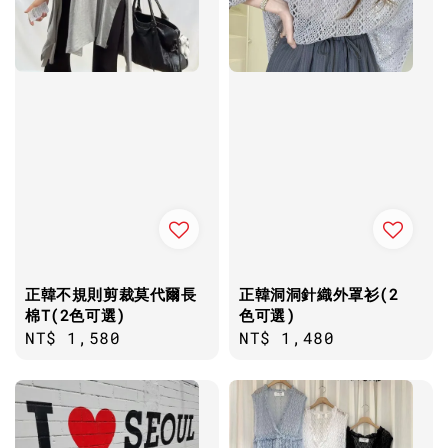
正韓不規則剪裁莫代爾長
正韓洞洞針織外罩衫(2
棉T(2色可選)
色可選)
Regular
NT$ 1,580
Regular
NT$ 1,480
price
price