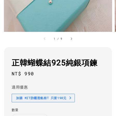
1
/
9
正韓蝴蝶結925純銀項鍊
Regular
NT$ 990
price
適用優惠
加購 MIT防曬透氣棉T 只要190元
數量