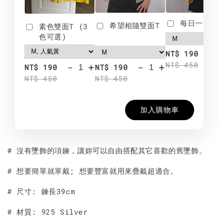
每日一笑雙
希望相隨雙面T
素色雙面T (3
色可選)
-
NT$ 190
NT$ 450
-
+
-
+
NT$ 190
NT$ 190
NT$ 450
NT$ 450
加入購物車
# 沒有墜飾的項鍊，讓妳可以自由搭配其它喜歡的舊墜飾。
# 想要簡單就單戴; 想要豐富就用來疊戴超適合。
# 尺寸: 鍊長39cm
# 材質: 925 Silver