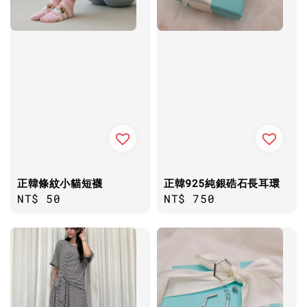
正韓條紋小貓短襪
正韓925純銀硞石長耳環
Regular
NT$ 50
Regular
NT$ 750
price
price