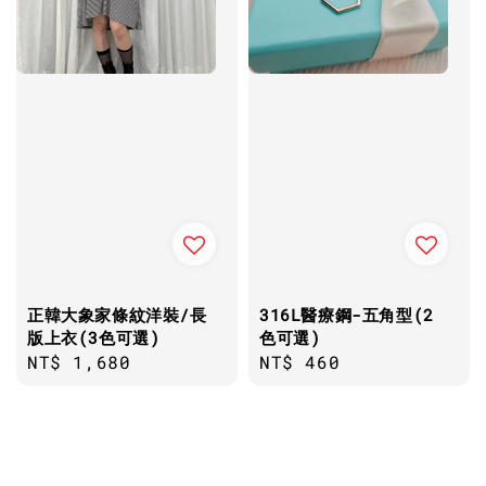
正韓大象家條紋洋裝/長
316L醫療鋼-五角型(2
版上衣(3色可選)
色可選)
Regular
NT$ 1,680
Regular
NT$ 460
price
price