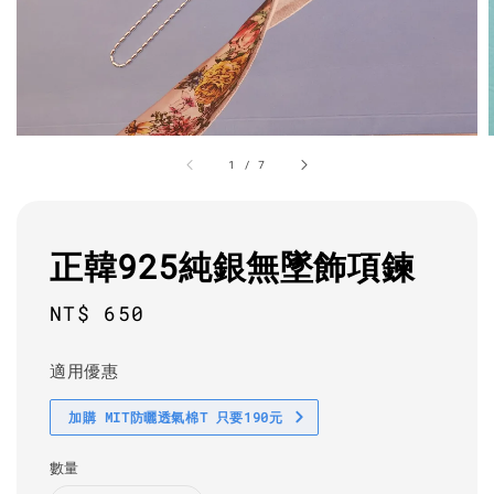
1
/
7
正韓925純銀無墜飾項鍊
Regular
NT$ 650
price
適用優惠
加購 MIT防曬透氣棉T 只要190元
數量