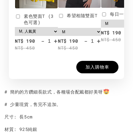
每日一笑雙
希望相隨雙面T
素色雙面T (3
色可選)
-
NT$ 190
NT$ 450
-
+
-
+
NT$ 190
NT$ 190
NT$ 450
NT$ 450
加入購物車
# 簡約的方鑽細長款式，各種場合配戴都好美呀
# 少量現貨，售完不追加。
尺寸: 長5cm
材質: 925純銀