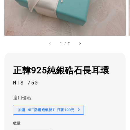
1
/
7
正韓925純銀硞石長耳環
Regular
NT$ 750
price
適用優惠
加購 MIT防曬透氣棉T 只要190元
數量