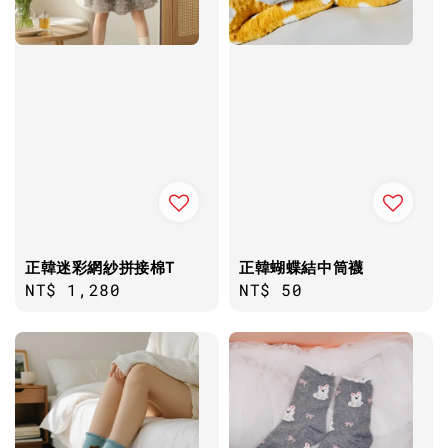
正韓迷彩網紗拼接棉T
正韓蝴蝶結中筒襪
Regular
NT$ 1,280
Regular
NT$ 50
price
price