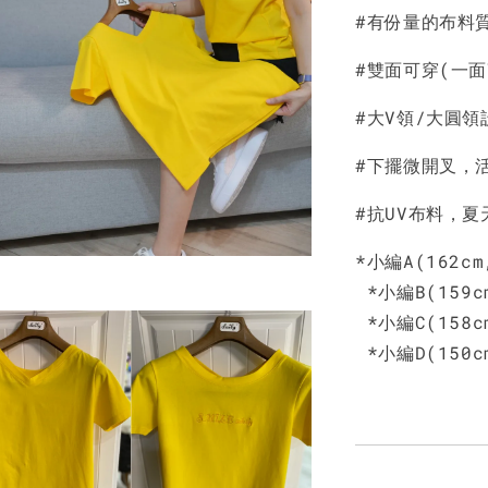
NT$ 450
#有份量的布料
#雙面可穿(一面
#大V領/大圓
#下擺微開叉，
#抗UV布料，夏
*小編A(162c
*小編B(159c
*小編C(158c
*小編D(150c