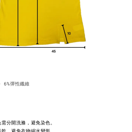
+ 6%彈性纖維
色需分開洗滌，避免染色。
烘乾，避免衣物縮水變形。