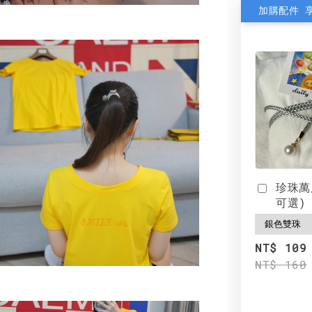
加購配件 
珍珠萬
可選)
NT$ 109
NT$ 160