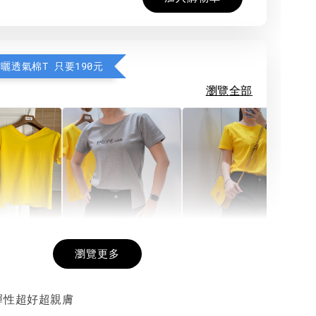
防曬透氣棉T 只要190元
瀏覽全部
希望相隨雙面T
每日一笑雙面T
面T (3色
瀏覽更多
彈性超好超親膚
-
+
-
+
-
+
NT$ 190
NT$ 190
N