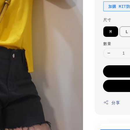
加購 MIT
尺寸
M
L
數量
分享