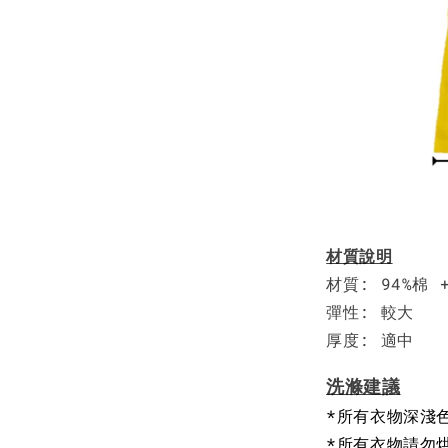
材質說明
材質: 94%棉 
彈性: 較大
厚度: 適中
洗滌建議
*所有衣物深淺
*所有衣物請勿