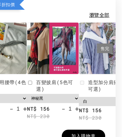
享折扣價
瀏覽全部
售完
用腰帶(4色
百變披肩(5色可
造型加分肩搭(4色
選)
可選)
-
+
-
+
NT$ 156
N
NT$ 156
NT$ 230
N
NT$ 230
加入購物車