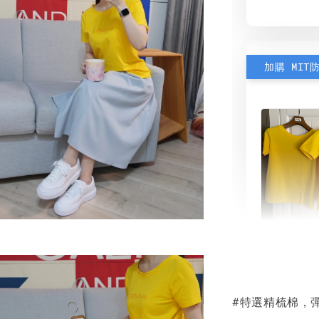
加購 MIT
素色雙
可選)
#特選精梳棉，
NT$ 190