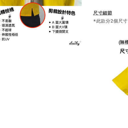
尺寸細節
*此款分2個尺寸: