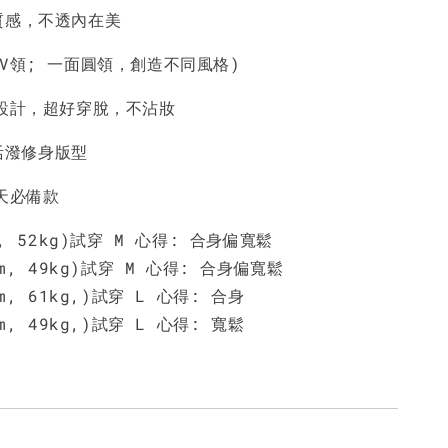
NT$ 450
NT$ 450
N
質感，不透內在美
V領; 一面圓領，創造不同風格)
加入購物車
領設計，超好穿脫，不沾妝
活潑修身版型
天必備款
m, 52kg)試穿 M 心得: 合身偏寬鬆
m, 49kg)試穿 M 心得: 合身偏寬鬆
m, 61kg,)試穿 L 心得: 合身
m, 49kg,)試穿 L 心得: 寬鬆