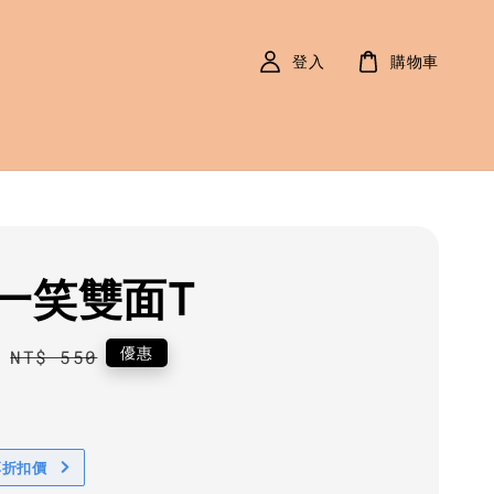
登入
購物車
一笑雙面T
0
Regular
優惠
NT$ 550
price
享折扣價