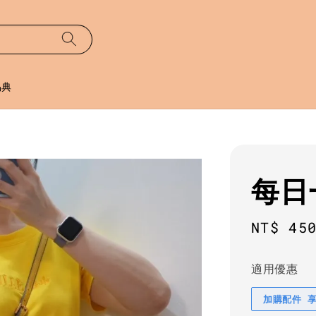
易典
每日
Sale
NT$ 45
price
適用優惠
加購配件 