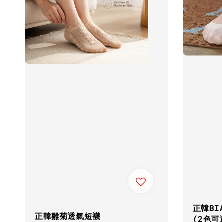
正韓BI
正韓雛菊透氣短襪
(2色可