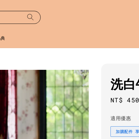
易典
洗白
Sale
NT$ 45
price
適用優惠
加購配件 