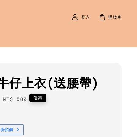
登入
購物車
牛仔上衣(送腰帶)
0
Regular
優惠
NT$ 580
price
享折扣價