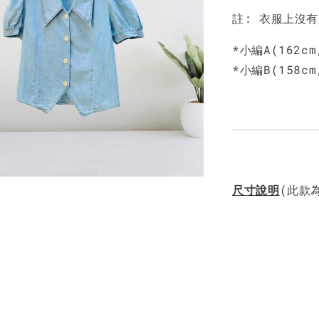
註: 衣服上沒
*小編A(162c
*小編B(158c
尺寸說明
(此款