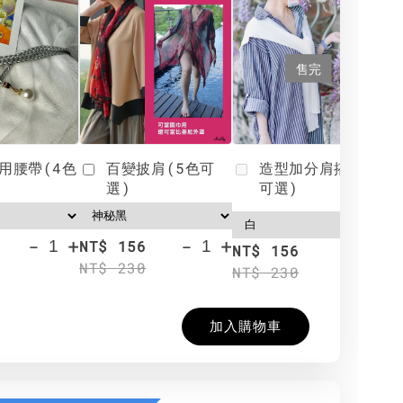
售完
用腰帶(4色
百變披肩(5色可
造型加分肩搭(4色
選)
可選)
-
+
-
+
NT$ 156
N
NT$ 156
NT$ 230
N
NT$ 230
加入購物車