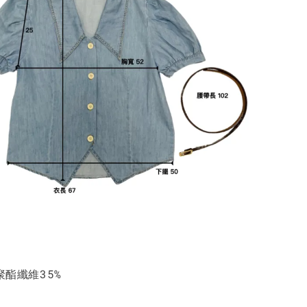
聚酯纖維35%