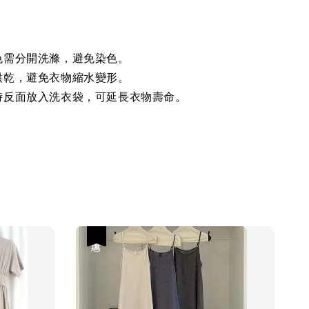
色需分開洗滌，避免染色。
烘乾，避免衣物縮水變形。
時反面放入洗衣袋，可延長衣物壽命。
優惠