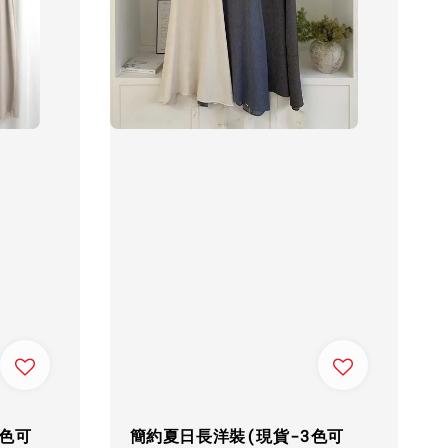
色可
簡約夏日長洋裝(現貨-3色可