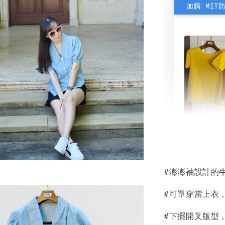
加購 MIT
素色雙
可選)
#澎澎袖設計的
NT$ 190
NT$ 450
#可單穿當上衣
#下擺開叉版型