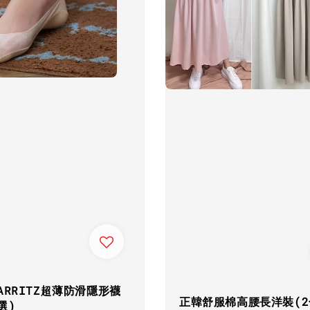
ARRITZ超薄防滑隱形襪
正韓舒服棉高腰長洋裝(2
選)