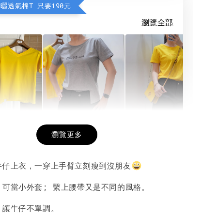
防曬透氣棉T 只要190元
瀏覽全部
希望相隨雙面T
每日一笑雙面T
面T (3色
瀏覽更多
牛仔上衣，一穿上手臂立刻瘦到沒朋友
-
+
-
+
-
+
NT$ 190
NT$ 190
N
NT$ 450
NT$ 450
N
，可當小外套; 繫上腰帶又是不同的風格。
，讓牛仔不單調。
加入購物車