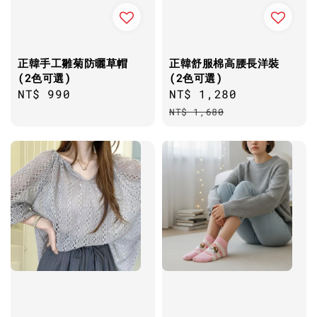
正韓手工雛菊防曬草帽
正韓舒服棉高腰長洋裝
(2色可選)
(2色可選)
Regular
NT$ 990
Sale
NT$ 1,280
Regular
price
price
price
NT$ 1,680