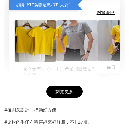
加購 MIT防曬透氣棉T 只要190元
瀏覽全部
每日一笑雙
希望相隨雙面T
素色雙面T (3
色可選)
-
NT$ 190
瀏覽更多
NT$ 450
-
+
-
+
NT$ 190
NT$ 190
NT$ 450
NT$ 450
#後開叉設計，行動好方便。
加入購物車
#柔軟的牛仔布料穿起來好舒服，不扎皮膚。