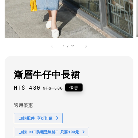
1
/
11
漸層牛仔中長裙
Sale
NT$ 480
Regular
優惠
NT$ 580
price
price
適用優惠
加購配件 享折扣價
加購 MIT防曬透氣棉T 只要190元