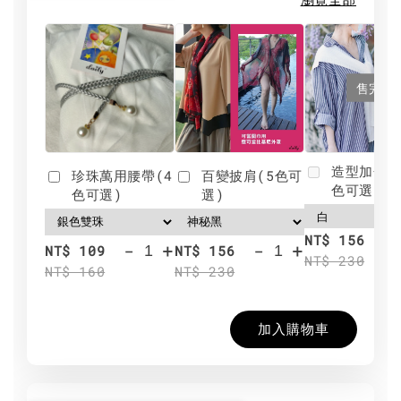
售完
造型加分肩
珍珠萬用腰帶(4
百變披肩(5色可
色可選)
色可選)
選)
NT$ 156
-
+
-
+
NT$ 109
NT$ 156
NT$ 230
NT$ 160
NT$ 230
加入購物車