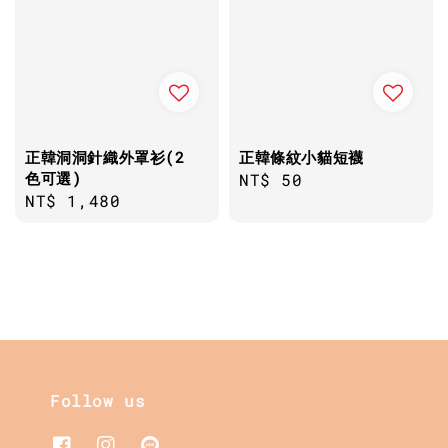
正韓洞洞針織外罩衫(2
正韓條紋小貓短襪
色可選)
Regular
NT$ 50
Regular
NT$ 1,480
price
price
Follow us