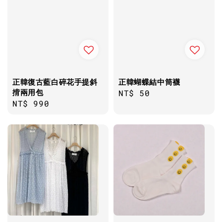
正韓復古藍白碎花手提斜
正韓蝴蝶結中筒襪
揹兩用包
Regular
NT$ 50
Regular
NT$ 990
price
price