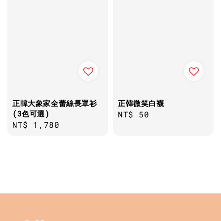
正韓大象家全蕾絲長罩衫
正韓微笑白襪
(3色可選)
Regular
NT$ 50
Regular
NT$ 1,780
price
price