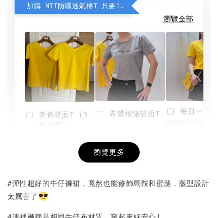
加購 MIT防曬透氣棉T 只要190元
瀏覽全部
每日一笑雙
希望相隨雙面T
素色雙面T (3
色可選)
-
NT$ 190
瀏覽更多
NT$ 450
-
+
-
+
NT$ 190
NT$ 190
NT$ 450
NT$ 450
#彈性超好的牛仔褲裙，竟然也能修飾馬鞍和蜜腿，版型設計
太厲害了
加入購物車
#連裡褲都是相同牛仔布材質，穿起來好安心!