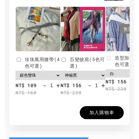
售完
造型加分肩
珍珠萬用腰帶(4
百變披肩(5色可
色可選)
色可選)
選)
NT$ 156
-
+
-
+
NT$ 109
NT$ 156
NT$ 230
NT$ 160
NT$ 230
加入購物車