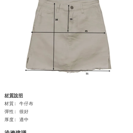
材質說明
材質: 牛仔布
彈性: 很好
厚度: 適中
洗滌建議