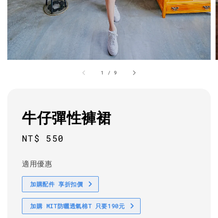
1
/
9
牛仔彈性褲裙
Regular
NT$ 550
price
適用優惠
加購配件 享折扣價
加購 MIT防曬透氣棉T 只要190元